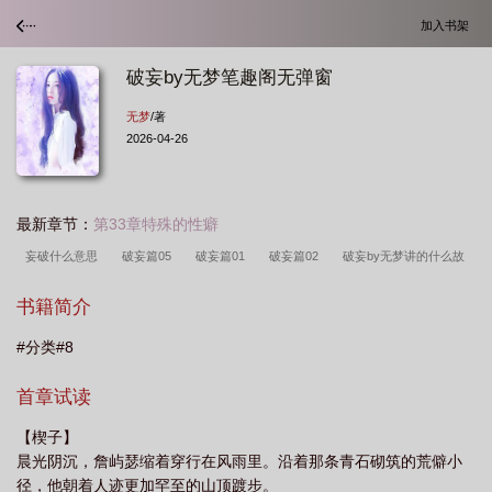
加入书架
破妄by无梦笔趣阁无弹窗
无梦
/著
2026-04-26
最新章节：
第33章特殊的性癖
妄破什么意思
破妄篇05
破妄篇01
破妄篇02
破妄by无梦讲的什么故
事
破妄最简单解释
破妄篇06
破妄1v1无梦
破妄by无梦
破妄全文阅
书籍简介
读
#分类#8
首章试读
【楔子】
晨光阴沉，詹屿瑟缩着穿行在风雨里。沿着那条青石砌筑的荒僻小
径，他朝着人迹更加罕至的山顶踱步。