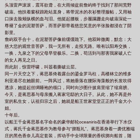
头顶雷声滚滚，震耳欲聋，在大雨倾盆前詹屿终于找到了那间荒野
破庙。他扶着窗棂踉跄站直身，将带泥水的衣衫整理服帖，又用袖
口抹去脸颊纵横的血与泪。他挺起腰板，步履蹒跚走向破庙深处一
尊褪了金的泥塑菩萨，而菩萨那带着慈悲笑意的半张脸都浸在了阴
影里。
詹屿双手合十，在泥塑菩萨像前缓缓跪下。他双眸微阖，默念：大
慈大悲的观世音菩萨，我一无所有，走投无路。唯有以阳寿交换，
一换，九泉之下的父母早登极乐。二换，苟活到与那害我家破人亡
的女人再见之日。
而此刻，惊雷呼啸，叫嚣着撕破云层。
同一片天空之下，蒋思慕倚着露台的鎏金罗马柱，高楼林立的维多
利亚港尽在她眼前。一阵风过，将她垂落在腰际海藻般的长发吹得
透凉，她提起丝绸睡袍的领口，同时向沙图什披肩里缩了缩肩膀。
今天，是蒋思慕与母亲搬入蒋家宅邸的大日子。从此，她不再是外
室的私生女，认祖归宗之后，她就是船王世家堂堂正正的千金大小
姐。
十年后。
以船王千金蒋思慕名字命名的豪华邮轮oceaniris在香港举行下水仪
式，蒋氏千金蒋思慕作为教母参与“掷瓶礼”。蒋思慕身着一袭优雅端
庄的黑色香奈儿高定套装，挥动手中全球限量的香槟掷向船首，随