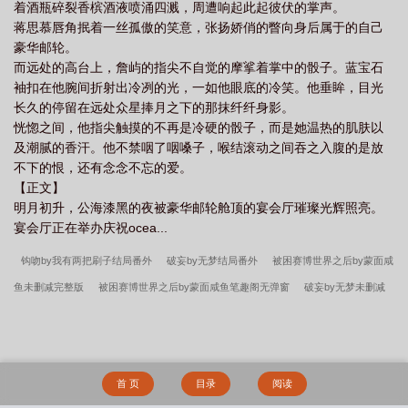
着酒瓶碎裂香槟酒液喷涌四溅，周遭响起此起彼伏的掌声。
蒋思慕唇角抿着一丝孤傲的笑意，张扬娇俏的瞥向身后属于的自己
豪华邮轮。
而远处的高台上，詹屿的指尖不自觉的摩挲着掌中的骰子。蓝宝石
袖扣在他腕间折射出冷冽的光，一如他眼底的冷笑。他垂眸，目光
长久的停留在远处众星捧月之下的那抹纤纤身影。
恍惚之间，他指尖触摸的不再是冷硬的骰子，而是她温热的肌肤以
及潮腻的香汗。他不禁咽了咽嗓子，喉结滚动之间吞之入腹的是放
不下的恨，还有念念不忘的爱。
【正文】
明月初升，公海漆黑的夜被豪华邮轮舱顶的宴会厅璀璨光辉照亮。
宴会厅正在举办庆祝ocea...
钩吻by我有两把刷子结局番外
破妄by无梦结局番外
被困赛博世界之后by蒙面咸
鱼未删减完整版
被困赛博世界之后by蒙面咸鱼笔趣阁无弹窗
破妄by无梦未删减
完整版
边角料by蒙面咸鱼结局番外
浮华之下by蒙面咸鱼未删减完整版
顶风作
案by蒙面咸鱼笔趣阁无弹窗
浮华之下by蒙面咸鱼笔趣阁无弹窗
刺猬玫瑰by我有
两把刷子未删减完整版
钩吻by我有两把刷子未删减完整版
顶风作案by蒙面咸鱼
首 页
目录
阅读
未删减完整版
被困赛博世界之后by蒙面咸鱼结局番外
顶风作案by蒙面咸鱼结局