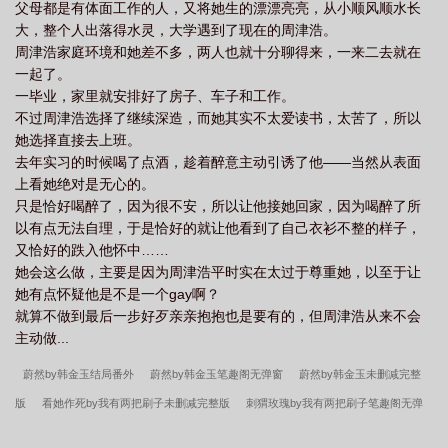
父母都是有体面工作的人，又将她生的漂漂亮亮，从小顺风顺水长
大，整个人出落得水灵，大学遇到了现在的周津浩。
周津浩家庭环境和她差不多，两人也就十分聊得来，一来二去就在
一起了。
一毕业，家里就安排好了房子、车子和工作。
不过周津浩选择了继续深造，而她其实不太爱读书，太苦了，所以
她选择直接去上班。
去年实习的时候喝了点酒，趁着醉意主动引诱了他——当然从表面
上看她绝对是无心的。
只是恰好喝醉了，因为很不安，所以让他接她回家，因为喝醉了所
以有点无法自理，于是恰好的就让他看到了自己衣衫不整的样子，
又恰好的跌入他怀中……
她会这么做，主要是因为周津浩平时实在太过于尊重她，以至于让
她有点怀疑他是不是一个gay啊？
就算不做到最后一步好歹亲亲抱抱也是要有的，但周津浩从来不会
主动做...
蔚然by韩金玉结局番外
蔚然by韩金玉笔趣阁无弹窗
蔚然by韩金玉未删减完整
版
看她作死by我有两把刷子未删减完整版
刺猬玫瑰by我有两把刷子笔趣阁无弹
窗
边角料by蒙面咸鱼结局番外
刺猬玫瑰by我有两把刷子结局番外
被困赛博世