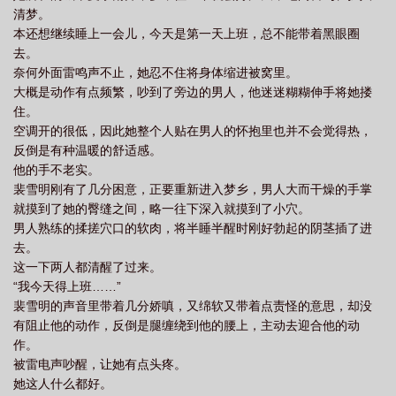
清梦。
本还想继续睡上一会儿，今天是第一天上班，总不能带着黑眼圈
去。
奈何外面雷鸣声不止，她忍不住将身体缩进被窝里。
大概是动作有点频繁，吵到了旁边的男人，他迷迷糊糊伸手将她搂
住。
空调开的很低，因此她整个人贴在男人的怀抱里也并不会觉得热，
反倒是有种温暖的舒适感。
他的手不老实。
裴雪明刚有了几分困意，正要重新进入梦乡，男人大而干燥的手掌
就摸到了她的臀缝之间，略一往下深入就摸到了小穴。
男人熟练的揉搓穴口的软肉，将半睡半醒时刚好勃起的阴茎插了进
去。
这一下两人都清醒了过来。
“我今天得上班……”
裴雪明的声音里带着几分娇嗔，又绵软又带着点责怪的意思，却没
有阻止他的动作，反倒是腿缠绕到他的腰上，主动去迎合他的动
作。
被雷电声吵醒，让她有点头疼。
她这人什么都好。