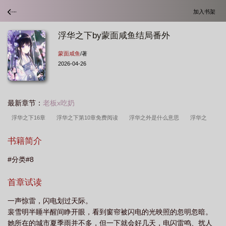
加入书架
浮华之下by蒙面咸鱼结局番外
蒙面咸鱼
/著
2026-04-26
最新章节：
老板x吃奶
浮华之下16章
浮华之下第10章免费阅读
浮华之外是什么意思
浮华之
梦
浮华之镇在线
浮华之下全文在线阅读
浮华天下
浮华之城什么意
书籍简介
思
#分类#8
首章试读
一声惊雷，闪电划过天际。
裴雪明半睡半醒间睁开眼，看到窗帘被闪电的光映照的忽明忽暗。
她所在的城市夏季雨并不多，但一下就会好几天，电闪雷鸣、扰人