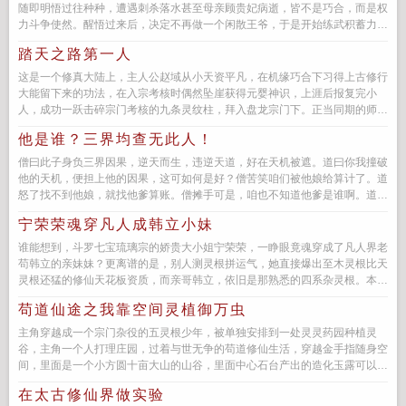
随即明悟过往种种，遭遇刺杀落水甚至母亲顾贵妃病逝，皆不是巧合，而是权
力斗争使然。醒悟过来后，决定不再做一个闲散王爷，于是开始练武积蓄力
量，准备反击。由此也卷...
踏天之路第一人
这是一个修真大陆上，主人公赵域从小天资平凡，在机缘巧合下习得上古修行
大能留下来的功法，在入宗考核时偶然坠崖获得元婴神识，上涯后报复完小
人，成功一跃击碎宗门考核的九条灵纹柱，拜入盘龙宗门下。正当同期的师兄
弟都以为赵域就是这届的天之骄子...
他是谁？三界均查无此人！
僧曰此子身负三界因果，逆天而生，违逆天道，好在天机被遮。道曰你我撞破
他的天机，便担上他的因果，这可如何是好？僧苦笑咱们被他娘给算计了。道
怒了找不到他娘，就找他爹算账。僧摊手可是，咱也不知道他爹是谁啊。道傻
眼了...
宁荣荣魂穿凡人成韩立小妹
谁能想到，斗罗七宝琉璃宗的娇贵大小姐宁荣荣，一睁眼竟魂穿成了凡人界老
苟韩立的亲妹妹？更离谱的是，别人测灵根拼运气，她直接爆出至木灵根比天
灵根还猛的修仙天花板资质，而亲哥韩立，依旧是那熟悉的四系杂灵根。本该
被宗门...
苟道仙途之我靠空间灵植御万虫
主角穿越成一个宗门杂役的五灵根少年，被单独安排到一处灵灵药园种植灵
谷，主角一个人打理庄园，过着与世无争的苟道修仙生活，穿越金手指随身空
间，里面是一个小方圆十亩大山的山谷，里面中心石台产出的造化玉露可以使
灵植进化，所以五灵根怎么啦，照...
在太古修仙界做实验