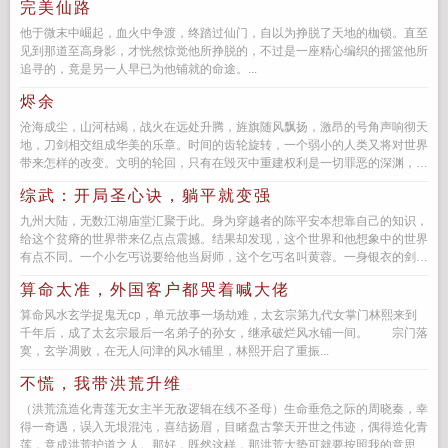
完美仙路
他于微末中崛起，血火中争渡，终踏过仙门，自以为挣脱了天地的枷锁。直至
见到那道至高身影，才恍然惊觉他所挣脱的，不过是一座精心编织的摇篮他所
追寻的，竟是另一人早已为他铺就的命途。...
烬余
沧海成尘，山河枯竭，战火在远处升腾，旌旗随风飘扬，激昂的号角声响彻天
地，刀剑相交组成华美的乐章。时间的齿轮旋转，一个弱小的人类又将对世界
带来怎样的改变。文明的轮回，只有在毁灭中重建权利是一切罪恶的深渊，世
界被崩毁，只有余烬残存黑...
综武：开局圣心诀，躺平就变强
九州大陆，无数江湖庙堂汇聚于此。身为穿越者的陈平安本想靠自己的知识，
给这个贫瘠的世界带来亿点点震撼。结果却发现，这个世界和他想象中的世界
有点不同。一个小乞丐说要给他当厨师，这个乞丐名叫黄蓉。一身银衣的剑仙
李寒衣来到他家，说要租他...
算命太准，外国客户都哭着喊大佬
算命风水玄学捉鬼无cp，单元故事一场劫难，太玄宗第九代女掌门林熙来到
千年后，成了太玄宗最后一名弟子的孙女，继承破烂风水铺一间。 宗门落
寞，玄学凋败，在无人问津的风水铺里，林熙开启了重振...
不慌，我带洪荒升维
（洪荒流造化青莲无女主半无敌逻辑在线不圣母）生命垂危之际的周晓秦，幸
得一奇遇，误入无垠混沌，喜结扬眉，目睹盘古擎天开世之伟迹，偶得造化青
莲，竟成洪荒护道之人。那好，既然这样，那洪荒大势可就要按照我的意思走