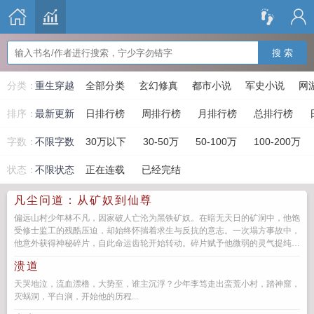
搜 索
分类：
重生穿越
全部分类
玄幻修真
都市小说
军史小说
网
排序：
最新更新
日排行榜
周排行榜
月排行榜
总排行榜
字数：
不限字数
30万以下
30-50万
50-100万
100-200万
状态：
不限状态
正在连载
已经完结
凡尘问道：从矿奴到仙尊
偏远山村少年林不凡，因家破人亡沦为黑铁矿奴。在暗无天日的矿洞中，他饱
受修士监工的残酷压迫，却始终怀揣着求生与反抗的意志。一次塌方事故中，
他意外获得神秘碎片，自此命运齿轮开始转动。碎片赋予他微弱的灵气提纯能
力，林不凡借此在恶劣环境下艰...
溃道
天哭地泣，流血漂橹，大势至，谁主沉浮？少年李笃走出蛮荒小村，踏神窟，
灭蜗洞，平白涧，开始他的历程...