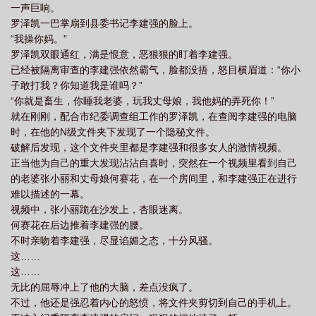
一声巨响。
罗泽凯一巴掌扇到县委书记李建强的脸上。
“我操你妈。”
罗泽凯双眼通红，满是恨意，恶狠狠的盯着李建强。
已经被隔离审查的李建强依然霸气，脸都没捂，怒目横眉道：“你小
子敢打我？你知道我是谁吗？”
“你就是畜生，你睡我老婆，玩我丈母娘，我他妈的弄死你！”
就在刚刚，配合市纪委调查组工作的罗泽凯，在查阅李建强的电脑
时，在他的N级文件夹下发现了一个隐秘文件。
破解后发现，这个文件夹里都是李建强和很多女人的激情视频。
正当他为自己的重大发现沾沾自喜时，突然在一个视频里看到自己
的老婆张小丽和丈母娘何赛花，在一个房间里，和李建强正在进行
难以描述的一幕。
视频中，张小丽跪在沙发上，杏眼迷离。
何赛花在后边推着李建强的腰。
不时亲吻着李建强，尽显谄媚之态，十分风骚。
这……
这……
无比的屈辱冲上了他的大脑，差点没疯了。
不过，他还是强忍着内心的怒愤，将文件夹剪切到自己的手机上。