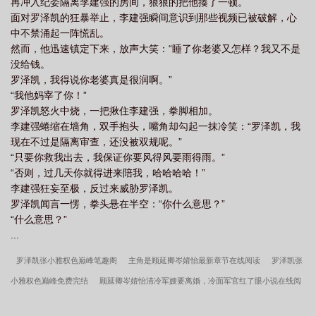
再冲入纪委隔离李建强的房间，狠狠的把他揍了一顿。
面对罗泽凯的狂暴举止，李建强瞬间意识到那些视频已被破解，心
中不禁涌起一阵慌乱。
然而，他迅速镇定下来，放声大笑：“睡了你老婆又怎样？我又不是
没给钱。
罗泽凯，我得说你老婆真是很润啊。”
“我他妈宰了你！”
罗泽凯怒火中烧，一把揪住李建强，拳脚相加。
李建强蜷缩在墙角，双手抱头，嘴角却勾起一抹冷笑：“罗泽凯，我
现在不过是隔离审查，还没被双规呢。”
“只要你救我出去，我保证你要风得风要雨得雨。”
“否则，过几天你就得进来陪我，哈哈哈哈！”
李建强狂妄至极，反过来威胁罗泽凯。
罗泽凯闻言一愣，拳头悬在半空：“你什么意思？”
“什么意思？”
...
罗泽凯张小雅权色巅峰笔趣阁
主角是顾延卿岑婧怡最新章节在线阅读
罗泽凯张
小雅权色巅峰免费完结
顾延卿岑婧怡清冷军嫂要离婚，冷面军官红了眼小说在线阅
读
主角是顾延卿岑婧怡完整版阅读
顾延卿岑婧怡清冷军嫂要离婚，冷面军官红了