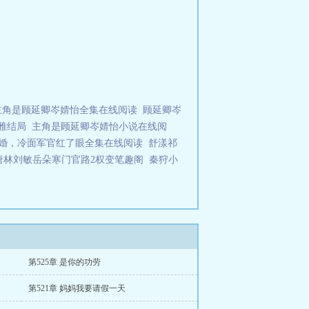
主角是顾延卿岑婧怡全集在线阅读
顾延卿岑
雅结局
主角是顾延卿岑婧怡小说在线阅
婚，冷面军官红了眼全集在线阅读
舒漾祁
唐林刘敏岳朵寒门官路2权变笔趣阁
秦狩小
第525章 是你的功劳
第521章 妈妈我要请假一天