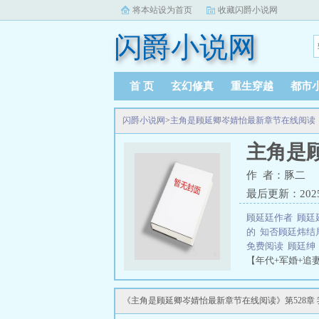
将本站设为首页
收藏闪爵小说网
闪爵小说网
首 页
玄幻修真
重生穿越
都市
闪爵小说网
>
主角是顾延卿岑婧怡最新章节在线阅读
主角是
作 者：豚二
最后更新：2025-0
顾延廷作者
顾廷
的
知否顾廷炜
免费阅读
顾廷
【年代+军婚+追
茹苦将女儿抚养
打麻药取弹片时
《主角是顾延卿岑婧怡最新章节在线阅读》第528章
数让媳妇儿看到
抽抽媳妇的衣角，