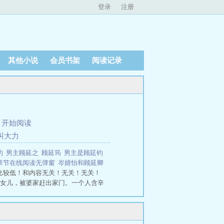
登录
注册
其他小说
会员书架
阅读记录
、
开始阅读
名叫大力
的
男主顾延之
顾延筠
男主是顾廷钧
章节在线阅读无弹窗
岑婧怡和顾延卿
比较低！和内容无关！无关！无关！
生下女儿，被婆家赶出家门。一个人含辛
，没门！麻烦把婚离一下。顾延卿没
赶紧出钱、出力、出人…使尽浑身解
在部队被称为冷面阎王的男人，只能
节在线阅读