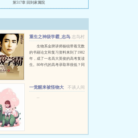
第517章 回到家属院
重生之神级学霸_志鸟
志鸟村
村
生物系金牌讲师杨锐带着无数
的书籍论文和复习资料来到了1982
年，成了一名高大英俊的高考复读
生。80年代的高考录取率很低？同
学们，跟我学毕业分配很教条？我
有特别的方法。贪婪的医药巨头？
看我先进技术。凶恶的产业集团？
一觉醒来被怪物大
不谈人间
你别跑啊。国有...
佬饲养了［星际］
...