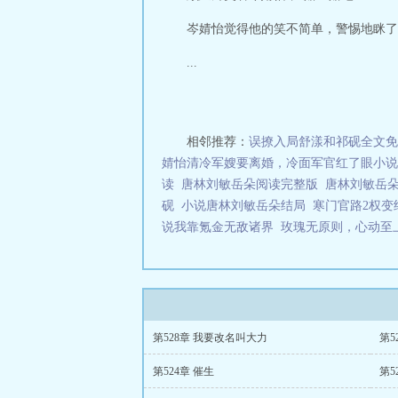
岑婧怡觉得他的笑不简单，警惕地眯了
...
相邻推荐：
误撩入局舒漾和祁砚全文免
婧怡清冷军嫂要离婚，冷面军官红了眼小说
读
唐林刘敏岳朵阅读完整版
唐林刘敏岳朵
砚
小说唐林刘敏岳朵结局
寒门官路2权变
说我靠氪金无敌诸界
玫瑰无原则，心动至
第528章 我要改名叫大力
第5
第524章 催生
第5