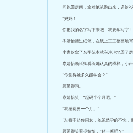
间跑回房间，拿着纸笔跑出来，递给岑
“妈妈！
你把我的名字写下来吧，我要学写字！
岑婧怡接过纸笔，在纸上工工整整地写
小家伙拿了名字范本就兴冲冲地回了房
岑婧怡顾延卿看着她认真的模样，小声
“你觉得她多久能学会？”
顾延卿问。
岑婧怡笑：“起码半个月吧。”
“我感觉要一个月。”
“别看不起你闺女，她虽然学的不快，
顾延卿笑看岑婧怡，“赌一赌吧？”