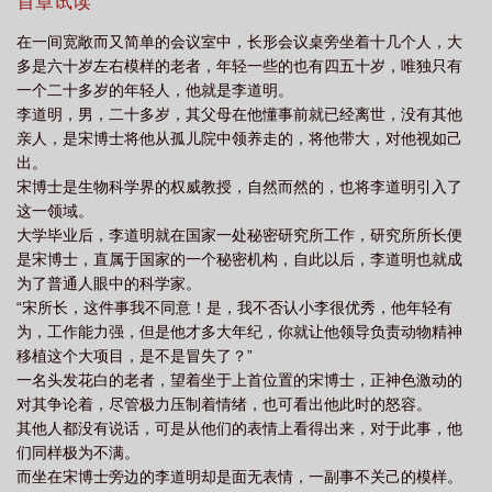
里已经没有什么可让我留恋的，不如，成神吧……”
首章试读
家
穿越凡人科学修仙
科学修仙指南短剧
科学修仙从许愿开始笔趣阁
科
在一间宽敞而又简单的会议室中，长形会议桌旁坐着十几个人，大
学修仙管理局
科学修仙流
科学修仙类
科学修仙第二季
科学修真
多是六十岁左右模样的老者，年轻一些的也有四五十岁，唯独只有
法
科学修仙动漫在线观看
我以科学思维修仙
科学修仙管理局免费阅
一个二十多岁的年轻人，他就是李道明。
李道明，男，二十多岁，其父母在他懂事前就已经离世，没有其他
读
科学修仙孙奕
科学修仙文明飞升
科学修仙岳长空免费阅读最新章
亲人，是宋博士将他从孤儿院中领养走的，将他带大，对他视如己
节
科学修仙岳长空
科学修仙管理局戚凌霜
穿越之科学修仙
科学修仙录
出。
漫画
科学修仙的
科学修仙我在行!作者大肉圆儿百度
结果你去科学修
宋博士是生物科学界的权威教授，自然而然的，也将李道明引入了
这一领域。
仙
科学修仙百度百科
科学修仙我在行
科学修仙道法登天漫画
从凡人开
大学毕业后，李道明就在国家一处秘密研究所工作，研究所所长便
始科学修仙
科学修仙从穿越两界开始笔趣阁
是宋博士，直属于国家的一个秘密机构，自此以后，李道明也就成
为了普通人眼中的科学家。
“宋所长，这件事我不同意！是，我不否认小李很优秀，他年轻有
为，工作能力强，但是他才多大年纪，你就让他领导负责动物精神
移植这个大项目，是不是冒失了？”
一名头发花白的老者，望着坐于上首位置的宋博士，正神色激动的
对其争论着，尽管极力压制着情绪，也可看出他此时的怒容。
其他人都没有说话，可是从他们的表情上看得出来，对于此事，他
们同样极为不满。
而坐在宋博士旁边的李道明却是面无表情，一副事不关己的模样。