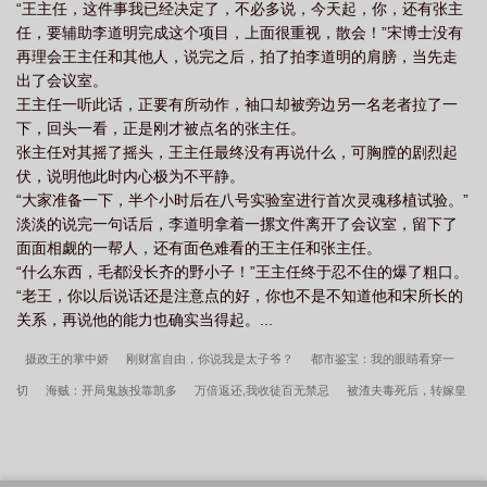
“王主任，这件事我已经决定了，不必多说，今天起，你，还有张主
任，要辅助李道明完成这个项目，上面很重视，散会！”宋博士没有
再理会王主任和其他人，说完之后，拍了拍李道明的肩膀，当先走
出了会议室。
王主任一听此话，正要有所动作，袖口却被旁边另一名老者拉了一
下，回头一看，正是刚才被点名的张主任。
张主任对其摇了摇头，王主任最终没有再说什么，可胸膛的剧烈起
伏，说明他此时内心极为不平静。
“大家准备一下，半个小时后在八号实验室进行首次灵魂移植试验。”
淡淡的说完一句话后，李道明拿着一摞文件离开了会议室，留下了
面面相觑的一帮人，还有面色难看的王主任和张主任。
“什么东西，毛都没长齐的野小子！”王主任终于忍不住的爆了粗口。
“老王，你以后说话还是注意点的好，你也不是不知道他和宋所长的
关系，再说他的能力也确实当得起。...
摄政王的掌中娇
刚财富自由，你说我是太子爷？
都市鉴宝：我的眼睛看穿一
切
海贼：开局鬼族投靠凯多
万倍返还,我收徒百无禁忌
被渣夫毒死后，转嫁皇
叔我吃香
高武：熟练度面板助我超越天才！
重生之我在上海滩当活阎王
九如
颂
重生82：断绝关系后我捡漏将门娇妻
游戏成真，我打造了万古第一仙族
穿
越后科举，皇帝竟想组队退休
武布中华
替身三年，我转身拿下千亿女总裁
荒