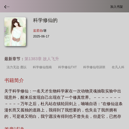
加入书架
科学修仙的
蓝星劫
/著
2025-06-17
最新章节：
第1383章 故人飞升
法力无边 鹿以
科学修仙指南
科学修仙TXT
科学修仙培训班
在凡人科
学修仙
科学修仙道法登天
科学修仙机械飞升
人在型月但是科学修仙
从
书籍简介
穿越两界开始
科学修仙我在行TXT
用科学修仙的
科学修仙路
科学修仙
关于科学修仙：一名天才生物科学家在一次动物灵魂抽取实验中出
的有哪些
科学修仙时代
穿越科学修仙
身怀国术
科学修仙物理飞
现意外，醒来后发现自己出现在了一个修真世界。－－－－－－－
升
科学修仙从穿越两界开始
科学修仙我在大学解析灵气
科学修仙者能否穿
－－－－万年之后，杜凡站在镇轮回剑上，喃喃自语：“在修仙这条
入二次元
重生凡人科学修仙
科学修仙短剧全集免费
科学修仙开局电解水灵
漫长而又孤独的道路上，我得到了我想要的，也失去了我所拥有
的，可是谁又明白，我宁愿没有得到也不曾失去，但是它，已然存
根
科学修仙 孙毅
但是科学修仙
基建飞升
从零开始科学修仙
科学
在，无法改变……”良久之后，再次传出杜凡孤寂的声音：“算了，这
修仙文
科学修仙推荐
科学修仙第二季免费观看
科学修仙的疯狂科学