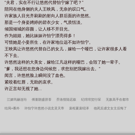
“夫君，实在不行让悠然代替怡宁嫁了吧？”
陪同在他身侧的夫人王映凤，无奈的叹口气。
许家族人目光齐刷刷的射向人群后面的许悠然。
那是一个身姿娉婷的碧衣少女，气质恬淡。
倾国倾城的容颜，让人移不开目光。
作为姐姐，她比妹妹许怡宁漂亮得多！
可惜她是小妾所生，在许家地位远不如许怡宁。
王映凤让许悠然代替自己的女儿，嫁给一个哑巴，让许家很多人看
不下去。
许悠然这样的大美女，嫁给江凡这样的哑巴，会毁了她一辈子。
“爹，我还想在您身边伺候您，求您别把我嫁出去。”
闻言，许悠然脸上瞬间没了血色。
紧咬着红唇，无助的哀求。
许正言却无视了她...
江媚筠赫连珩
傅堇朗盛茯苓
乔洛惜陆迟叙
纪绾绾贺行琛
无敌高手在都市
结局+番外
许怡宁许悠然小说玄灵天帝
裴程夏裴绍泽
他死后虐文女主后悔了
从此鲜花赠自己
沈精羽闻胤瑾
江凡许悠然最新章节在线阅读
苏时清谢瑾川
虞烟萧璟一
许稚茵季安询
简安冉简斯廷
重回六零断前缘
死后第七年，我
重生成狗了
容晞慕淮生
高武：门卫江大爷过于正经！
徐悠悠甄云亭
肖义权