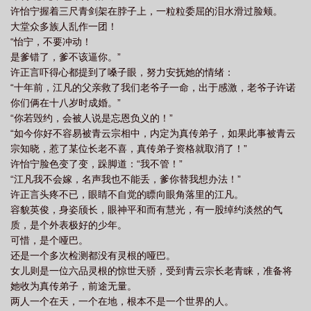
许怡宁握着三尺青剑架在脖子上，一粒粒委屈的泪水滑过脸颊。
至尊江凡许悠然免费阅读泡泡中文网
太虚至尊免费版
江凡许悠然太虚至尊完整
大堂众多族人乱作一团！
版阅读
太虚至尊江凡许悠然笔趣阁一笔勾销
太虚至尊江凡许悠然 笔趣阁
“怡宁，不要冲动！
是爹错了，爹不该逼你。”
许正言吓得心都提到了嗓子眼，努力安抚她的情绪：
“十年前，江凡的父亲救了我们老爷子一命，出于感激，老爷子许诺
你们俩在十八岁时成婚。”
“你若毁约，会被人说是忘恩负义的！”
“如今你好不容易被青云宗相中，内定为真传弟子，如果此事被青云
宗知晓，惹了某位长老不喜，真传弟子资格就取消了！”
许怡宁脸色变了变，跺脚道：“我不管！”
“江凡我不会嫁，名声我也不能丢，爹你替我想办法！”
许正言头疼不已，眼睛不自觉的瞟向眼角落里的江凡。
容貌英俊，身姿颀长，眼神平和而有慧光，有一股绰约淡然的气
质，是个外表极好的少年。
可惜，是个哑巴。
还是一个多次检测都没有灵根的哑巴。
女儿则是一位六品灵根的惊世天骄，受到青云宗长老青睐，准备将
她收为真传弟子，前途无量。
两人一个在天，一个在地，根本不是一个世界的人。