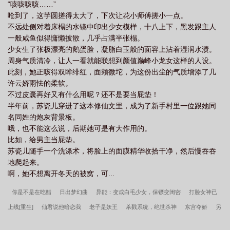
“咳咳咳咳……”
呛到了，这芋圆搓得太大了，下次让花小师傅搓小一点。
不远处侧对着床榻的水镜中印出少女模样，十八上下，黑发跟主人
一般咸鱼似得慵懒披散，几乎占满半张榻。
少女生了张极漂亮的鹅蛋脸，凝脂白玉般的面容上沾着湿润水渍。
周身气质清冷，让人一看就能联想到颜值巅峰小龙女这样的人设。
此刻，她正咳得双眸绯红，面颊微坨，为这份出尘的气质增添了几
许云娇雨怯的柔软。
不过皮囊再好又有什么用呢？还不是要当屁垫！
半年前，苏瓷儿穿进了这本修仙文里，成为了新手村里一位跟她同
名同姓的炮灰背景板。
哦，也不能这么说，后期她可是有大作用的。
比如，给男主当屁垫。
苏瓷儿随手一个洗涤术，将脸上的面膜精华收拾干净，然后慢吞吞
地爬起来。
啊，她不想离开冬天的被窝，可...
你是不是在吃醋
日出梦幻曲
异能：变成白毛少女，保镖变闺密
打脸女神已
上线[重生]
仙君说他暗恋我
老子是妖王
杀戮系统，绝世杀神
东宫夺娇
另
类神棍
黑夜的优雅[HP同人]
离婚后霸总变成了我的狗[古穿今]
老婆重回17岁