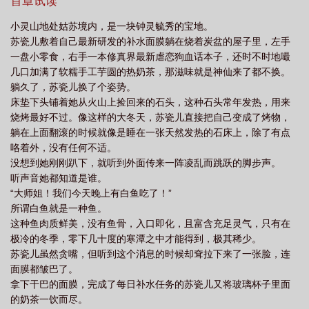
首章试读
小灵山地处姑苏境内，是一块钟灵毓秀的宝地。
苏瓷儿敷着自己最新研发的补水面膜躺在烧着炭盆的屋子里，左手
一盘小零食，右手一本修真界最新虐恋狗血话本子，还时不时地嘬
几口加满了软糯手工芋圆的热奶茶，那滋味就是神仙来了都不换。
躺久了，苏瓷儿换了个姿势。
床垫下头铺着她从火山上捡回来的石头，这种石头常年发热，用来
烧烤最好不过。像这样的大冬天，苏瓷儿直接把自己变成了烤物，
躺在上面翻滚的时候就像是睡在一张天然发热的石床上，除了有点
咯着外，没有任何不适。
没想到她刚刚趴下，就听到外面传来一阵凌乱而跳跃的脚步声。
听声音她都知道是谁。
“大师姐！我们今天晚上有白鱼吃了！”
所谓白鱼就是一种鱼。
这种鱼肉质鲜美，没有鱼骨，入口即化，且富含充足灵气，只有在
极冷的冬季，零下几十度的寒潭之中才能得到，极其稀少。
苏瓷儿虽然贪嘴，但听到这个消息的时候却耷拉下来了一张脸，连
面膜都皱巴了。
拿下干巴的面膜，完成了每日补水任务的苏瓷儿又将玻璃杯子里面
的奶茶一饮而尽。