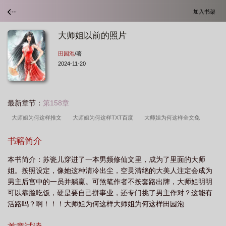
加入书架
大师姐以前的照片
田园泡
/著
2024-11-20
最新章节：
第158章
大师姐为何这样推文
大师姐为何这样TXT百度
大师姐为何这样全文免
费
大师姐原名
大师姐以前的照片
大师姐为何这样TXT
大师姐为何这样
书籍简介
笔趣阁
大师姐为何这样无防盗章
大师姐为何这样晋江
大师姐是男的
大
本书简介：苏瓷儿穿进了一本男频修仙文里，成为了里面的大师
师姐干呕不止是什么
大师姐追剧
大师姐为何这样田园泡免费阅读晋江
大师
姐。按照设定，像她这种清冷出尘，空灵清绝的大美人注定会成为
姐为何这样子
大师姐为何这样百度
大师姐为何这样田园泡免费阅读
大师姐
男主后宫中的一员并躺赢。可煞笔作者不按套路出牌，大师姐明明
为何这样 百度
大师姐为何这样类似
大师姐为何这样免费阅读
可以靠脸吃饭，硬是要自己拼事业，还专门挑了男主作对？这能有
活路吗？啊！！！大师姐为何这样大师姐为何这样田园泡
ahref="http://m.moxiexs.com"target="_blank"【魔蝎小说】/a