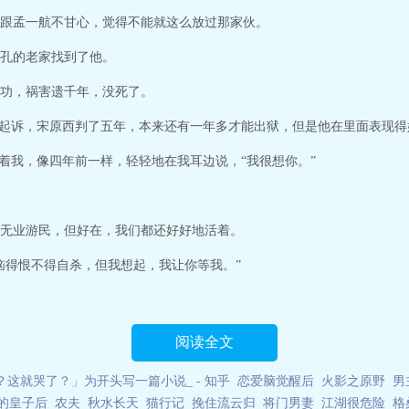
全文在线阅读。
跟孟一航不甘心，觉得不能就这么放过那家伙。
说网 网址：www.shanjue.org呼吸
孔的老家找到了他。
功，祸害遗千年，没死了。
”起诉，宋原西判了五年，本来还有一年多才能出狱，但是他在里面表现
抱着我，像四年前一样，轻轻地在我耳边说，“我很想你。”
无业游民，但好在，我们都还好好地活着。
恼得恨不得自杀，但我想起，我让你等我。”
阅读全文
这就哭了？」为开头写一篇小说_ - 知乎
恋爱脑觉醒后
火影之原野
男
的皇子后
农夫
秋水长天
猫行记
挽住流云归
将门男妻
江湖很危险
格