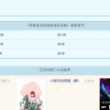
《呼吸道训练免疫项目启幕》最新章节
4章
第13章
0章
第9章
章
第5章
已完结热门小说推荐
酒醉九
小祭司的养猫（狮）
天洛水
日记
...