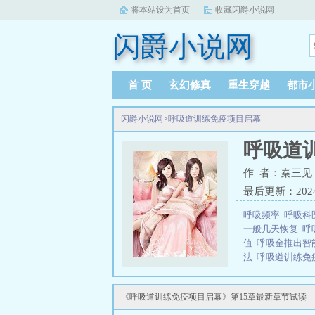
将本站设为首页
收藏闪爵小说网
闪爵小说网
首 页
玄幻修真
重生穿越
都市
闪爵小说网
>
呼吸道训练免疫项目启幕
呼吸道
作 者：秦三见
最后更新：2024-1
呼吸频率
呼吸科
一般几天恢复
呼
值
呼吸金推出智
法
呼吸道训练免
吸暂停综合征最
状
呼吸系统疾病
《呼吸道训练免疫项目启幕》第15章最新章节试读
检测试剂盒注册
么原因
呼吸暂停