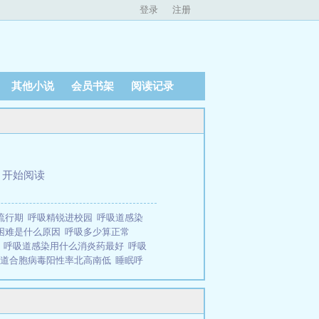
登录
注册
其他小说
会员书架
阅读记录
、
开始阅读
流行期
呼吸精锐进校园
呼吸道感染
困难是什么原因
呼吸多少算正常
因
呼吸道感染用什么消炎药最好
呼吸
吸道合胞病毒阳性率北高南低
睡眠呼
别
呼吸机多少钱一台
呼吸道感染的症
合胞病毒持续流行
呼吸道病原体核酸
获批
呼吸性酸中毒的表现
呼吸重是什
见所著，闪爵小说网免费提供呼吸道训