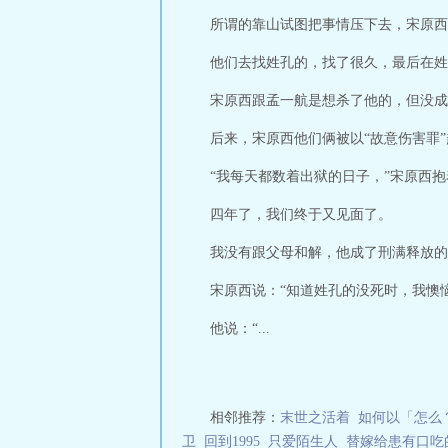
练免疫项目启幕
所谓的靠山试图把事情压下去，宋原西
三秒记住本站：闪爵小
他们去找姓孔的，找了很久，最后在姓
宋原西跟孟一航是想杀了他的，但没成
后来，宋原西他们俩被以“故意伤害罪
“我每天都数着出狱的日子，”宋原西
四年了，我们终于又见面了。
我没有跟父母和解，他成了刑满释放的
宋原西说：“知道姓孔的没死时，我懊
他说：“...
相邻推荐：
末世之活着
如何以「怎么？
卫
回到1995
只爱陌生人
替嫁给患有口吃