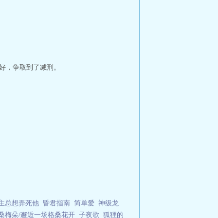
得好，争取到了减刑。
主总想弄死他
昏君指南
简单爱
神级龙
桑梅朵/邂逅一场格桑花开
子夜歌
狐狸的