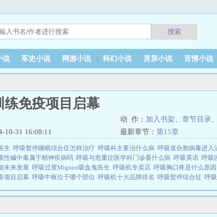
搜索
小说
军史小说
网游小说
科幻小说
灵异小说
言情小说
训练免疫项目启幕
动 作：
加入书架
、
章节目录
0-31 16:08:11
最新章节：
第15章
医生
呼吸暂停睡眠综合症怎样治疗
呼吸科主要治什么病
呼吸道合胞病毒进入
吸性碱中毒属于精神疾病吗
呼吸与危重症医学科门诊看什么病
呼吸英语
呼吸
能未来发展
呼吸过度Mignon吸血鬼医生
呼吸机专卖店
呼吸胸口疼是什么原
疫项目启幕
呼吸中枢位于哪个部位
呼吸机十大品牌排名
呼吸暂停综合征
呼
佳治疗方案
呼吸哥自曝被斩杀被抛弃
呼吸系统疾病有哪些
呼吸衰竭1型2型区
防诊治一体化平台
呼吸一分钟多少次正常
呼吸慢病规范诊疗项目启动
呼吸道
变更
呼吸过度未增减4.5
呼吸赛道药企开启生死战
呼吸道合胞病毒mrna疫苗
综合征是什么原因引起的
呼吸作用
呼吸道训练免疫项目启幕是由作者：秦三