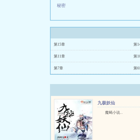
秘密
第15章
第1
第11章
第1
第7章
第6
九极妖仙
魔蝎小说...