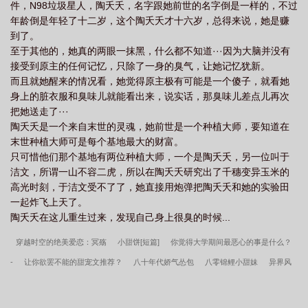
件，N98垃圾星人，陶夭夭，名字跟她前世的名字倒是一样的，不过
年龄倒是年轻了十二岁，这个陶夭夭才十六岁，总得来说，她是赚
到了。
至于其他的，她真的两眼一抹黑，什么都不知道···因为大脑并没有
接受到原主的任何记忆，只除了一身的臭气，让她记忆犹新。
而且就她醒来的情况看，她觉得原主极有可能是一个傻子，就看她
身上的脏衣服和臭味儿就能看出来，说实话，那臭味儿差点儿再次
把她送走了···
陶夭夭是一个来自末世的灵魂，她前世是一个种植大师，要知道在
末世种植大师可是每个基地最大的财富。
只可惜他们那个基地有两位种植大师，一个是陶夭夭，另一位叫于
洁文，所谓一山不容二虎，所以在陶夭夭研究出了千穗变异玉米的
高光时刻，于洁文受不了了，她直接用炮弹把陶夭夭和她的实验田
一起炸飞上天了。
陶夭夭在这儿重生过来，发现自己身上很臭的时候...
穿越时空的绝美爱恋：冥殇
小甜饼[短篇]
你觉得大学期间最恶心的事是什么？
-
让你欲罢不能的甜宠文推荐？
八十年代娇气怂包
八零锦鲤小甜妹
异界风
流霸王/异界超级霸王
鱼儿公主的情事（经典大颠覆系列）
最好谈谈恋爱
离情
风云【2部】
我在古代平反冤情
星·舞·缤纷天下
男配改造计划[快穿]
软萌也