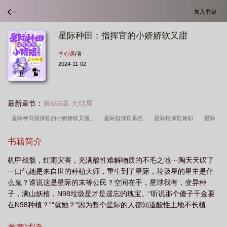
加入书架
星际种田：指挥官的小娇娇软又甜
李心语
/著
2024-11-02
最新章节：
第666章 大结局
星际种田指挥官的小娇娇软又甜_
星际指挥官系统
星际指挥官兼职
星际
种田指挥官的小娇娇TxT百度
星际指挥官女主
星际免费指挥官
星际指挥
书籍简介
文
星际种田指挥官的小娇娇软又甜李心
星际种田指挥官的小娇娇软又甜 免
机甲残骸，红雨灾害，充满酸性难解物质的不毛之地···陶夭夭叹了
费
星际指挥官快穿
星际种田指挥官的小娇娇软又甜绵花
星际种田指挥官的
一口气她是来自世的种植大师，重生到了星际，垃圾星的星主是什
小娇娇软又甜TXT 免费阅读
穿越星际指挥官
星际指挥官的古代日常
星际
么鬼？谁说这是星际的末等公民？空间在手，星球我有，变异种
种田指挥官的小娇娇软又甜 李心语
星际种田指挥官的小娇娇软又甜TXT
星际
子，满山妖植，N98垃圾星才是遗忘的瑰宝。“听说那个傻子千金要
在N98种植？”“就她？”因为整个星际的人都知道酸性土地不长植
种田指挥官的小娇娇软又甜
星际种田指挥官的小娇娇软又甜最新
星际种田指挥
物。但是打脸来的...
官的小娇娇软又甜作者李心语
星际指挥官软妹求生指南格格党
主角是星际指挥