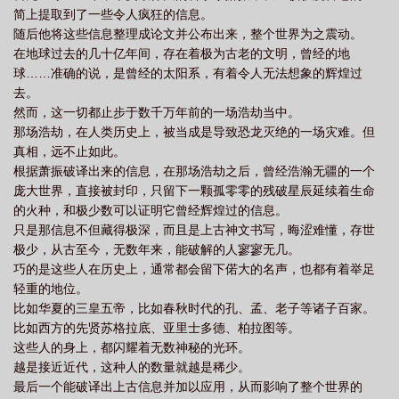
简上提取到了一些令人疯狂的信息。
人
无疆笔趣阁
无疆科技有限公司
无疆歌曲
无疆小刀锋利
无疆
随后他将这些信息整理成论文并公布出来，整个世界为之震动。
txt
无疆有狐大人
在地球过去的几十亿年间，存在着极为古老的文明，曾经的地
球……准确的说，是曾经的太阳系，有着令人无法想象的辉煌过
去。
然而，这一切都止步于数千万年前的一场浩劫当中。
那场浩劫，在人类历史上，被当成是导致恐龙灭绝的一场灾难。但
真相，远不止如此。
根据萧振破译出来的信息，在那场浩劫之后，曾经浩瀚无疆的一个
庞大世界，直接被封印，只留下一颗孤零零的残破星辰延续着生命
的火种，和极少数可以证明它曾经辉煌过的信息。
只是那信息不但藏得极深，而且是上古神文书写，晦涩难懂，存世
极少，从古至今，无数年来，能破解的人寥寥无几。
巧的是这些人在历史上，通常都会留下偌大的名声，也都有着举足
轻重的地位。
比如华夏的三皇五帝，比如春秋时代的孔、孟、老子等诸子百家。
比如西方的先贤苏格拉底、亚里士多德、柏拉图等。
这些人的身上，都闪耀着无数神秘的光环。
越是接近近代，这种人的数量就越是稀少。
最后一个能破译出上古信息并加以应用，从而影响了整个世界的