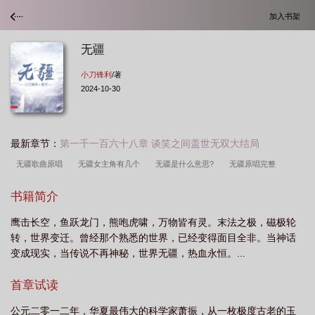
加入书架
无疆
小刀锋利
/著
2024-10-30
最新章节：
第一千一百六十八章 谈笑之间盖世无双大结局
无疆歌曲原唱
无疆女主角有几个
无疆是什么意思?
无疆原唱完整
版
无疆李玉刚
无疆笔趣阁无弹窗
无疆的意思
无疆海妖
无疆歌曲原
书籍简介
唱李玉刚
无疆有狐大人txt
无疆官网
无疆武汉技术有限公司
无疆百度
鹰击长空，鱼跃龙门，熊咆虎啸，万物皆有灵。末法之极，磁极轮
TXT
无疆互娱传媒有限公司
无疆蓝家三少
无疆有狐大人全文免费阅
转，世界变迁。曾经那个熟悉的世界，已经变得面目全非。当神话
读
无疆无人机
无疆最新章节笔趣阁
无疆之休是什么意思
无疆侯
无
变成现实，当传说不再神秘，世界无疆，热血永恒。...
疆的拼音
无疆有狐大人百度
无疆成语
无疆百度百科
无疆大爱的意
首章试读
思
无疆歌词
无疆之休
无疆技术有限公司
无疆TXT
无疆全文免费阅
读
媚者无疆
无疆科技
无疆之休的意思
无疆全文免费阅读有狐大
公元二零一二年，华夏最伟大的科学家萧振，从一枚极度古老的玉