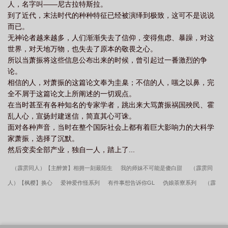
人，名字叫――尼古拉特斯拉。
到了近代，末法时代的种种特征已经被演绎到极致，这可不是说说
而已。
无神论者越来越多，人们渐渐失去了信仰，变得焦虑、暴躁，对这
世界，对天地万物，也失去了原本的敬畏之心。
所以当萧振将这些信息公布出来的时候，曾引起过一番激烈的争
论。
相信的人，对萧振的这篇论文奉为圭臬；不信的人，嗤之以鼻，完
全不屑于这篇论文上所阐述的一切观点。
在当时甚至有各种知名的专家学者，跳出来大骂萧振祸国殃民、霍
乱人心，宣扬封建迷信，简直其心可诛。
面对各种声音，当时在整个国际社会上都有着巨大影响力的大科学
家萧振，选择了沉默。
然后变卖全部产业，独自一人，踏上了...
（霹雳同人）【主醉箫】相拥一刻最陌生
我的师妹不可能是傻白甜
（霹雳同
人）【枫樱】换心
爱神爱作怪系列
有件事想告诉你GL
伪娘茶寮系列
（霹
雳同人）【现代苍翠】苍翠
反派养崽日常[综英美]
向往的生活之全能男神/都市之
最强老爹
我是雍正嫡次子
（霹雳同人）【罗黄】春嫁
（霹雳枫樱同人）无情
泪
被大佬盯上怎么办
神奇宝贝之精灵主宰
此相思兮无穷极
漫威之我有一个