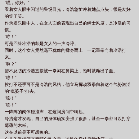
“嘿，你好。”
看着女人眼中闪过的警惕目光，冷浩急忙冲着她点点头，很是友好
的笑了笑。
作为娱乐圈中人，在女人面前表现出自己的绅士风度，是冷浩的习
惯。
“哼！”
可是回答冷浩的却是女人的一声冷哼。
同时，这个女人竟然毫不犹豫的揉身而上，一记重拳向着冷浩打
来。
“啊？”
措不及防的冷浩直接被一拳闷在鼻梁上，顿时就飚出了血。
“嘭！”
挨打不还手可不是冷浩的风格，他立马挥动双拳向着这个气势汹汹
的“疯婆子”打去。
“嘭！”
“嘭！”
一阵阵的肉体碰撞声，在这间房间中响起。
冷浩这才发现，自己的身体确实变强了很多，甚至一拳都可以打穿
薄薄的木板。
这在以前是不可想象的。