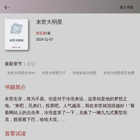
加入书架
末世大明星
西瓜黄
/著
2024-11-07
最新章节：
后记
末世大明星全本txt
末世大明星TXT
末世奴役大明星
末世大明星爱豆免费
阅读最新章节
末世大明星为活着抱大最新章节更新时间
末世大明星为了活着抱
书籍简介
大腿漫画最新章节更新内容
末世大明星笔趣阁
末世大明星为了活着抱大腿最新
末世生存，殊为不易。但是对于冷浩来说，这里却是他的梦想之
章节列表
未世大明星
末世大明星txt
末世大明星吧百度贴吧
末世明星
地。“来吧，兄弟们，投票吧。人气越高，我在末世就混得越好！”看
美女
末世大明星为了活着抱大腿最新章节
末世大明星被强抢
末世大明星最
着网站上的点击率，冷浩盘算了一下，兑换了一辆九九式重型坦
新章节
末世大明星为了活着最新章节更新时间
末世大明星笔趣阁免费阅
克，抚摸着下巴，哈哈大笑。...
读
末世大明星桑愉身世背景
末世大明星百度百科
末世大明星西瓜黄
末
首章试读
世大明星黑道老大
畅玩末世大明星
末世大明星是我老婆
末世大明星全