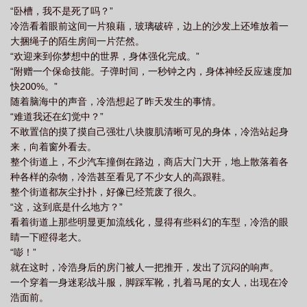
“卧槽，我不是死了吗？”
集
末世明星老婆
末世大明星第一章节
末世大明星最新章节内容
末世
冷浩看着眼前这间一片狼藉，玻璃破碎，边上的沙发上还堆放着一
明星
末世大明星为了活着抱大腿
大捆绳子的陌生房间一片茫然。
“欢迎来到你梦想中的世界，身体强化完成。”
“附赠一个保命技能。子弹时间，一秒钟之内，身体神经反应速度加
快200%。”
随着脑海中的声音，冷浩想起了昨天发生的事情。
“难道我还在幻觉中？”
不敢置信的摸了摸自己强壮八块腹肌清晰可见的身体，冷浩站起身
来，向着窗外看去。
整个街道上，不少汽车撞倒在路边，商店大门大开，地上散落着各
种各样的杂物，冷浩甚至看见了不少女人的高跟鞋。
整个街道都灰尘扑扑，好像已经荒废了很久。
“这，这到底是什么地方？”
看着街道上那些明显更加流线化，显得有些科幻的车型，冷浩的眼
睛一下瞪得老大。
“嘭！”
就在这时，冷浩身后的房门被人一把推开，发出了沉闷的响声。
一个穿着一身迷彩战斗服，脚踩军靴，扎着马尾的女人，出现在冷
浩面前。