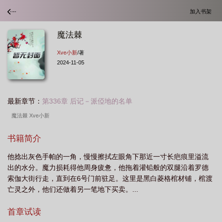
加入书架
魔法棘
Xve小新
/著
2024-11-05
最新章节：
第336章 后记－派俹地的名单
魔法棘 Xve小新
书籍简介
他捻出灰色手帕的一角，慢慢擦拭左眼角下那近一寸长疤痕里溢流
出的水分。魔力损耗得他周身疲惫，他拖着灌铅般的双腿沿着罗德
索伽大街行走，直到在6号门前驻足。这里是黑白菱格棺材铺，棺渡
亡灵之外，他们还做着另一笔地下买卖。...
首章试读