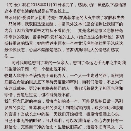
《简·爱》我在2018年01月01日读完了，感慨小深...虽然以下感悟跟
这本书所表述的情感是在两条线上...
当读到简·爱得知罗切斯特先生在桑菲尔德的大火中瞎了双眼和失去
一只胳膊，我双眼迅速发酸，非常意外这本书里会读到让我泪下的
内容（因为我在看书之前从不看简介），竟是这种悲惨又悲惨得毫
不夸张的发展...当读到简·爱和她的主人（她总是这么称呼他）罗切
斯特重逢的场景，她的描述中原本一个生龙活虎的健壮男子沦落这
般怏怏状态，心里不禁酸楚感叹，替罗切斯特动人的情感而感哀
伤......
......同时我却也想到了我的一位亲人，想到了命运之手无形之中对我
们生活的干预，每一个都逃脱不掉。
物是人非并不全该指责于造化弄人，一个人一生走过的路，追根揭
底都在命运的眼皮底下等待受度量和审判，而我们活着，不是为了
审判或裁决、更没有资格去惩罚他人，我们活着是为了相互包容和
珍惜，要追思过去，但不能沉浸不前。
我们怀念已逝的生命，后悔当初的某一个、可能是影响日后一系列
发展的决定，鲁莽和无知的决定！制造祸害的嘴，缺少阅历和感知
的言语！当成长之中的某一天我们开始顿悟、极度悔恨涌上心头、
可已于事无补的时候，可以流泪，可以发泄情感，但心内要怀有一
颗信念，完整而干净的信念：生活依旧美好，活着依旧有意义，只