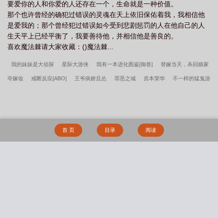
要爱你的人和你爱的人还存在一个，生命就是一种价值。
那个也许曾经的确犯过错误的灵魂在天上依旧保佑着我，我相信他
是爱我的；那个曾经犯过错误如今受到悲剧惩罚的人在他自己的人
生天平上已经平衡了，我要善待他，并相信他是善良的。
喜欢魔法棘请大家收藏：()魔法棘...
我的妹妹是大侦探
星际大游侠
我有一本进化图鉴[御兽]
替嫁当天，杀回娘家
夺嫁妆
戒断反应[ABO]
王爷病娇且怂
罪恶之城
庶本荣华
不一样的猛鬼游
戏
顾影帝的小狼狗
予你满分甜
致命扑克[无限]
长女威武
煮夫今天不上
班
妖皇归来：冷傲鬼帝霸道爱
嫁给暴君后我每天都想守寡
完美生物漫威游
记
侦探们都以为我是渣男
不要学坏[娱乐圈]
重生之都市药神
杨天宋如意龙
首 页
目录
阅读
王出山，带着小姨妹一起飞完整版
顾轻舟林沐瑶让你复读战高四你被空军捡漏了完
整版
沈初霍津臣六年婚姻失望至极她走后渣总却疯了全文
顾轻舟林沐瑶穿越后我
放弃机长开民航完整版
许靖央萧贺夜小说笔趣阁
穿越后我放弃机长开民航顾轻舟
搜 索
林沐瑶结局
沈初霍津臣六年婚姻捂不热放手时渣总又爱了完整版
欺君十年我以女
儿身换民心许靖央萧贺夜无删减
顾轻舟林沐瑶笔趣阁
龙王出山，带着小姨妹一起
飞杨天宋如意笔趣阁