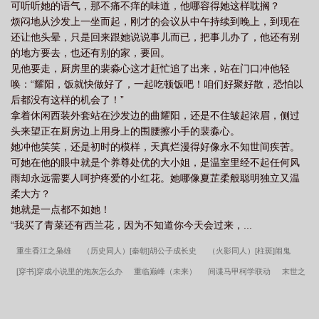
可听听她的语气，那不痛不痒的味道，他哪容得她这样耽搁？
烦闷地从沙发上一坐而起，刚才的会议从中午持续到晚上，到现在
还让他头晕，只是回来跟她说说事儿而已，把事儿办了，他还有别
的地方要去，也还有别的家，要回。
见他要走，厨房里的裴淼心这才赶忙追了出来，站在门口冲他轻
唤：“耀阳，饭就快做好了，一起吃顿饭吧！咱们好聚好散，恐怕以
后都没有这样的机会了！”
拿着休闲西装外套站在沙发边的曲耀阳，还是不住皱起浓眉，侧过
头来望正在厨房边上用身上的围腰擦小手的裴淼心。
她冲他笑笑，还是初时的模样，天真烂漫得好像永不知世间疾苦。
可她在他的眼中就是个养尊处优的大小姐，是温室里经不起任何风
雨却永远需要人呵护疼爱的小红花。她哪像夏芷柔般聪明独立又温
柔大方？
她就是一点都不如她！
“我买了青菜还有西兰花，因为不知道你今天会过来，...
重生香江之枭雄
（历史同人）[秦朝]胡公子成长史
（火影同人）[柱斑]闹鬼
[穿书]穿成小说里的炮灰怎么办
重临巅峰（未来）
间谍马甲柯学联动
末世之
功德无量
斯年如你【CP完结】
驯兽美人在求生综艺爆火
abo帝国狼犬和毒舌
教授
[综]对方向你砸了一场暴风雪
刚烈是怎样养成的
如何以“我死了你就能娶