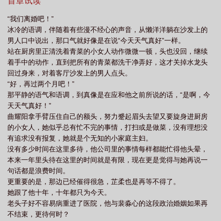
首章试读
夜来袭曲耀阳全集
前夫深夜来
前夫夜来袭裴淼心
前夫夜半来敲门
深夜
“我们离婚吧！”
来这本书怎么样
前夫夜来袭免费阅读
前夫来过夜
前夫夜来袭miss
前
冰冷的语调，伴随着有些漫不经心的声音，从懒洋洋躺在沙发上的
夫夜敲门爱妻离婚无效免费阅读
前夫夜来袭曲父找裴淼心是那一章
前夫夜来袭
男人口中说出，那口气就好像是在说“今天天气真好”一样。
站在厨房里正清洗着青菜的小女人动作微微一顿，头也没回，继续
miss鱼讲什么
前夫夜来袭h
着手中的动作，直到把所有的青菜都洗干净弄好，这才关掉水龙头
回过身来，对着客厅沙发上的男人点头。
“好，再过两个月吧！”
那平静的语气和语调，到真像是在应和他之前所说的话，“是啊，今
天天气真好！”
曲耀阳拿手臂压住自己的额头，努力蹙起眉头去望又要旋身进厨房
的小女人，她似乎总有忙不完的事情，打扫或是做菜，没有理想没
有追求没有报复，她就是个无知的小家庭主妇。
没有多少时间在这里多待，他公司里的事情每样都能忙得他头晕，
本来一年里头待在这里的时间就是有限，现在更是觉得与她再说一
句话都是浪费时间。
更重要的是，那边已经催得很急，芷柔也是再等不得了。
她跟了他十年，十年都只为今天。
老头子好不容易病重进了医院，他与裴淼心的这段政治婚姻如果再
不结束，更待何时？