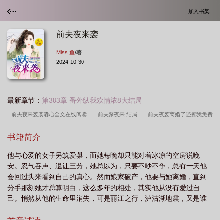
加入书架
前夫夜来袭
Miss 鱼
/著
2024-10-30
最新章节：
第383章 番外纵我欢情浓8大结局
前夫夜来袭裴淼心全文在线阅读
前夫深夜来 结局
前夫夜袭离婚了还撩我免费
阅读
前夫来了
前夫夜夜宠
前夫夜来袭miss鱼
前夫来势汹汹全文免费
书籍简介
阅读
前夫夜来袭免费阅读封霆北与沐欢
前夫夜来袭 miss
前夫夜敲门洛
他与心爱的女子另筑爱巢，而她每晚却只能对着冰凉的空房说晚
洛
前夫夜来袭Miss鱼
前夫夜来袭曦槿txt
前夫夜来袭裴淼心全文免费阅
安。忍气吞声、退让三分，她总以为，只要不吵不争，总有一天他
读
前夫夜来袭裴淼心全文
前夫夜来袭墨邢风
前夫夜来袭第二百一十七
会回过头来看到自己的真心。然而娘家破产，他要与她离婚，直到
章
前夫深夜来袭
前夫夜来袭书包网免费阅读
前夫总在深夜来撩我
前夫
分手那刻她才总算明白，这么多年的相处，其实他从没有爱过自
己。悄然从他的生命里消失，可是丽江之行，泸沽湖地震，又是谁
夜来袭全文免费阅读
前夫晚上来南诺免费版最新
前夫归来免费阅读
前夫来
着急愤怒好像她是他生命中不可或...
了全文免费阅读
前夫夜来袭 miss鱼
晚上再来
前夫夜来袭曲耀阳
前夫