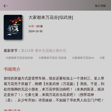
加入书架
大家都来万花谷[综武侠]
今宵一醉
/著
2024-10-30
最新章节：
第124章 番外无花随云番外完
大家都来万花谷综武侠
大家都来万花谷 综武侠
大家都来万花谷txt
大家
都来万花谷[综武侠
书籍简介
曾经的穿越方式是雷劈车祸，现在还要给加上一个渣剑三。某人带
着万花壳子穿越了，附赠【光复武侠（万花篇）】系统。于是，到
处挖墙脚的无忌小朋友，来万花学医治病吧！（未来的医圣，就决
定是你了！）七童七童，来我万花谷当花圣吧！（拐带花神
（圣），从少年开始）诗音妹妹，不如踹了寻欢男人自立门户吧！
（万花琴圣欢迎您！）东方教主，这...