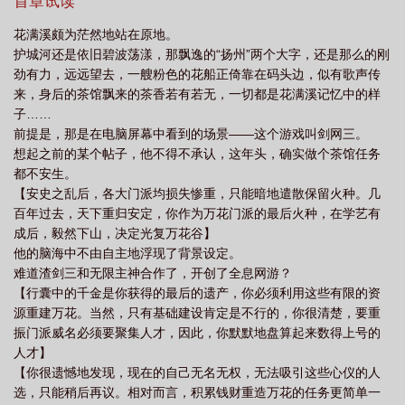
首章试读
花满溪颇为茫然地站在原地。
护城河还是依旧碧波荡漾，那飘逸的“扬州”两个大字，还是那么的刚
劲有力，远远望去，一艘粉色的花船正倚靠在码头边，似有歌声传
来，身后的茶馆飘来的茶香若有若无，一切都是花满溪记忆中的样
子……
前提是，那是在电脑屏幕中看到的场景——这个游戏叫剑网三。
想起之前的某个帖子，他不得不承认，这年头，确实做个茶馆任务
都不安生。
【安史之乱后，各大门派均损失惨重，只能暗地遣散保留火种。几
百年过去，天下重归安定，你作为万花门派的最后火种，在学艺有
成后，毅然下山，决定光复万花谷】
他的脑海中不由自主地浮现了背景设定。
难道渣剑三和无限主神合作了，开创了全息网游？
【行囊中的千金是你获得的最后的遗产，你必须利用这些有限的资
源重建万花。当然，只有基础建设肯定是不行的，你很清楚，要重
振门派威名必须要聚集人才，因此，你默默地盘算起来数得上号的
人才】
【你很遗憾地发现，现在的自己无名无权，无法吸引这些心仪的人
选，只能稍后再议。相对而言，积累钱财重造万花的任务更简单一