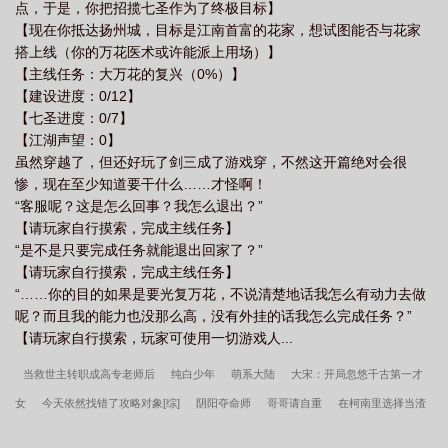
点，于是，你把招揽七圣作为了终极目标】
【现在你抵达扬州城，目标是江南首富的花家，想试图能否与花家
搭上线（你的万花医术或许能派上用场）】
【主线任务：大万花的复兴（0%）】
【建设进度：0/12】
【七圣进度：0/7】
【江湖声望：0】
虽然穿越了，但还好玩了剑三成了游戏穿，不然这开篇绝对会很
惨，现在至少知道要干什么……才怪啊！
“客服呢？这是怎么回事？我怎么退出？”
【请玩家自行摸索，完成主线任务】
“是不是只要完成任务就能退出回家了？”
【请玩家自行摸索，完成主线任务】
“……你的目的如果是要光复万花，不说清楚地话我怎么有动力去做
呢？而且我的能力也没那么高，没有外挂的话我怎么完成任务？”
【请玩家自行摸索，玩家可使用一切游戏人...
当救世主转职成高专老师后
纯白少年
萌系大陆
大宋：开局忽悠千古第一才
女
今天依然找错了攻略对象[综]
阴阳夺命师
哥哥请自重
在柯南里选择当渣
男
妃常难搞
一些穿越者为何如此执着于回到原来的世界？
皇后别闹了
逆世