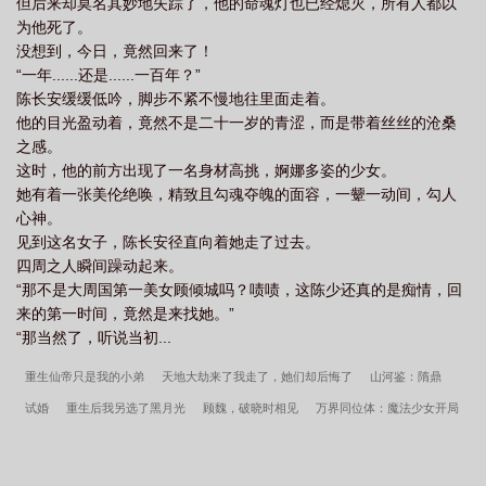
但后来却莫名其妙地失踪了，他的命魂灯也已经熄灭，所有人都以
为他死了。
没想到，今日，竟然回来了！
“一年......还是......一百年？”
陈长安缓缓低吟，脚步不紧不慢地往里面走着。
他的目光盈动着，竟然不是二十一岁的青涩，而是带着丝丝的沧桑
之感。
这时，他的前方出现了一名身材高挑，婀娜多姿的少女。
她有着一张美伦绝唤，精致且勾魂夺魄的面容，一颦一动间，勾人
心神。
见到这名女子，陈长安径直向着她走了过去。
四周之人瞬间躁动起来。
“那不是大周国第一美女顾倾城吗？啧啧，这陈少还真的是痴情，回
来的第一时间，竟然是来找她。”
“那当然了，听说当初...
重生仙帝只是我的小弟
天地大劫来了我走了，她们却后悔了
山河鉴：隋鼎
试婚
重生后我另选了黑月光
顾魏，破晓时相见
万界同位体：魔法少女开局
全班女神
刘千鱼妖孽的海钓生活
百战兵仙
渔村天眼：我的赶海运气值爆表
了
风起玉淑
小村医
陈长安宁婷玉小说笔趣阁
咒术游戏进行中
事业批不