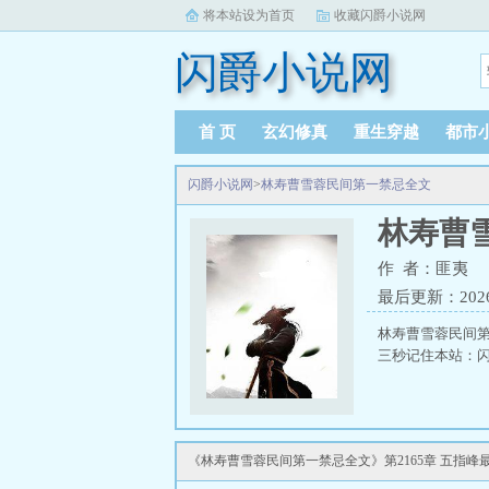
将本站设为首页
收藏闪爵小说网
闪爵小说网
首 页
玄幻修真
重生穿越
都市
闪爵小说网
>
林寿曹雪蓉民间第一禁忌全文
林寿曹
作 者：匪夷
最后更新：2026-0
林寿曹雪蓉民间
三秒记住本站：闪爵
《林寿曹雪蓉民间第一禁忌全文》第2165章 五指峰