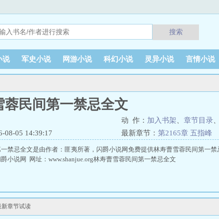
搜索
小说
军史小说
网游小说
科幻小说
灵异小说
言情小说
雪蓉民间第一禁忌全文
动 作：
加入书架
、
章节目录
8-05 14:39:17
最新章节：
第2165章 五指峰
第一禁忌全文是由作者：匪夷所著，闪爵小说网免费提供林寿曹雪蓉民间第一禁
小说网 网址：www.shanjue.org林寿曹雪蓉民间第一禁忌全文
最新章节试读