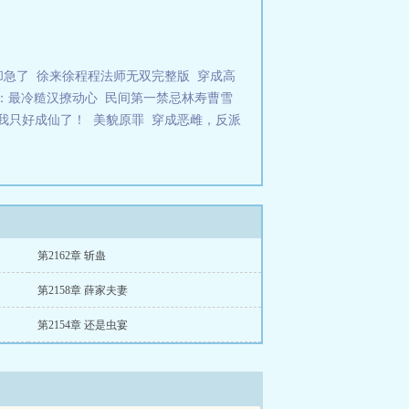
却急了
徐来徐程程法师无双完整版
穿成高
：最冷糙汉撩动心
民间第一禁忌林寿曹雪
我只好成仙了！
美貌原罪
穿成恶雌，反派
第2162章 斩蛊
第2158章 薛家夫妻
第2154章 还是虫宴