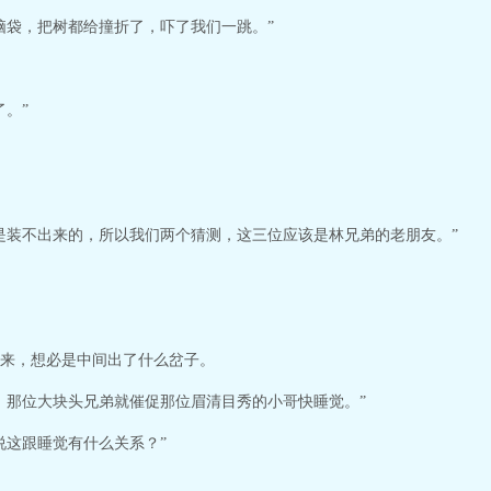
脑袋，把树都给撞折了，吓了我们一跳。”
。”
是装不出来的，所以我们两个猜测，这三位应该是林兄弟的老朋友。”
来，想必是中间出了什么岔子。
，那位大块头兄弟就催促那位眉清目秀的小哥快睡觉。”
说这跟睡觉有什么关系？”