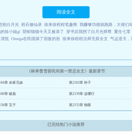
阅读全文
想抢白月光
程石修仙录
徐来徐程程笔趣阁
我赚够功德就跑路，大佬们
的徐小姐gl
阴郁猫猫今天又被亲了
穿书后我拐了白月光师尊
重生七零
清悦
Omega在民国揣了宿敌的崽
徐来徐程程法师无双全文
气运逆天，
《林寿曹雪蓉民间第一禁忌全文》最新章节
164章 余家兄妹
第2163章 孙子
160章 破蛊
第2159章 这哪行
156章 宝子
第2155章 独眼
已完结热门小说推荐