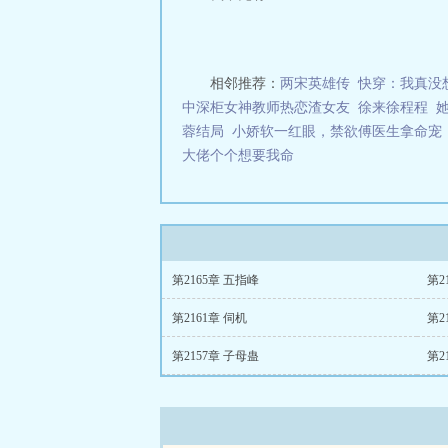
相邻推荐：
两宋英雄传
快穿：我真没
中深柜女神教师热恋渣女友
徐来徐程程
她
蓉结局
小娇软一红眼，禁欲傅医生拿命宠
大佬个个想要我命
第2165章 五指峰
第2
第2161章 伺机
第2
第2157章 子母蛊
第2