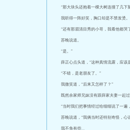
“那大块头还抱着一棵大树连撞了几下
我听得一阵好笑，胸口却是不禁发烫。
“还有那眉清目秀的小哥，我看他都哭了
苏晚说道。
“是。”
薛正心点头道，“这种真情流露，应该
“不错，是老朋友了。”
我微笑道，“后来又怎样了？”
既然余家师兄妹没有跟薛家夫妻一起过
“当时我们把事情经过给细细说了一遍
苏晚说道，“我俩当时还特别奇怪，心
我不免有些...