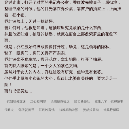
穿过走廊，打开了对面的书记办公室，乔红波先擦桌子，后扫地，
整理书桌的时候，他的目光落在办公桌，靠窗户的抽屉上，上面挂
着一把小锁。
乔红波脸上，闪过一抹错愕。
曾几何时，他很想知道，这抽屉里究竟放的是什么东西。
并且他还知道，抽屉的钥匙，就藏在窗台上那盆紫罗兰的花盆下
面。
但是，乔红波始终没敢偷偷打开过，毕竟，这是领导的隐私。
瞥了一眼房门，房门关得严严实实。
乔红波毫不犹豫地，搬开花盆，拿出钥匙，打开了抽屉。
首先映入眼帘的是，一个女人的紫色文胸。
虽然对于女人的内衣，乔红波没有研究，但毕竟有老婆。
他伸手比量着小布碗的大小，应该比老婆白美静的，要大足足一
圈！
而前书记吴迪...
锦朝朝傅霆渊
江心菱周寒
余清窈谢韫之
陆云桑慕珏
重生八零：锦鲤娇妻
很旺夫
郁依贺蔺寻
江晚晚薛忱
沈晚晴陆冷熙
姜舒娘晏珣
徐奚柠傅琛
青云红颜叶晚云张宏图
沈悦苓谢闻砚
徐南姒陆晏忱
亡国后捡到了当朝太上
皇
盛欢凌成朗
傅嘉嘉霍裴均
沈窈窈陆衍
乔红波白美静官场争雄从女书记的