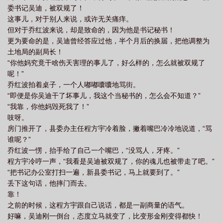
委书记吴迪，被双规了！
这事儿，对于别人来说，或许无关痛痒。
但对于乔红波来说，却是致命的，因为他是书记秘书！
更为要命的是，吴迪曾经答应过他，半个月后的换届，把他调整为
土地局的副局长！
“你他妈究竟干啥伤天害理的事儿了，好么样的，怎么就被双规了
呢！”
乔红波拍着桌子，一个人嘟嘟囔囔地骂街。
“即便是你吴迪干了坏事儿，我这个当秘书的，怎么会不知道？”
“我靠，你他妈毁死我了！”
吱呀。
房门推开了，县委办主任程方宇冷着脸，撇着嘴巴冷冷地说道，“骂
谁呢？”
乔红波一愣，抬手给了自己一个嘴巴，“没骂人，牙疼。”
程方宇冷哼一声，“我看是吴迪被双规了，你的魂儿也被带走了吧。”
“把书记办公室打扫一遍，新县委书记，马上就要到了。”
丢下这句话，他摔门而去。
靠！
之前的时候，这程方宇跟自己说话，都是一副商量的语气。
好嘛，吴迪刚一倒台，态度立马就变了，比变形金刚变得都快！