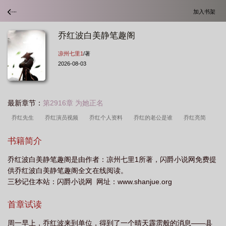
加入书架
乔红波白美静笔趣阁
凉州七里1
/著
2026-08-03
最新章节：
第2916章 为她正名
乔红先生
乔红演员视频
乔红个人资料
乔红的老公是谁
乔红亮简
介
乔红现状
乔红杰个人资料
乔红波叫什么名字
乔红杰简历
乔红波
书籍简介
章节最新内容
乔红和陈静
乔红百科
乔红波更新章节
乔红兵个人简
乔红波白美静笔趣阁是由作者：凉州七里1所著，闪爵小说网免费提
历
乔红波新章节更新
乔红访谈
乔红 丈夫
乔红个人简历
乔红梅医
供乔红波白美静笔趣阁全文在线阅读。
生
乔红简历
乔红兵个人资料年龄
乔红波超前更新免费阅读
乔红的丈夫
三秒记住本站：闪爵小说网 网址：www.shanjue.org
是谁
乔红丈夫是谁
乔红个人资料简介
乔红波笔趣阁全文阅读
乔红兵简
首章试读
介
乔红的老公
乔红波笔趣阁免费阅读
乔红婚姻
乔红波全文阅读
乔
红作品
乔红去哪了
乔红与陈静
周一早上，乔红波来到单位，得到了一个晴天霹雳般的消息——县