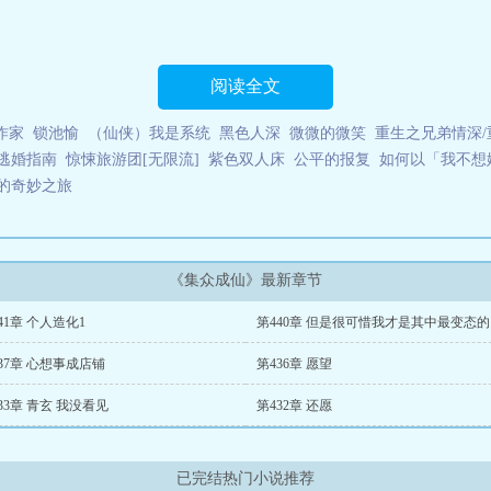
阅读全文
作家
锁池愉
（仙侠）我是系统
黑色人深
微微的微笑
重生之兄弟情深
逃婚指南
惊悚旅游团[无限流]
紫色双人床
公平的报复
如何以「我不想
的奇妙之旅
《集众成仙》最新章节
41章 个人造化1
第440章 但是很可惜我才是其中最变态的
37章 心想事成店铺
第436章 愿望
33章 青玄 我没看见
第432章 还愿
已完结热门小说推荐