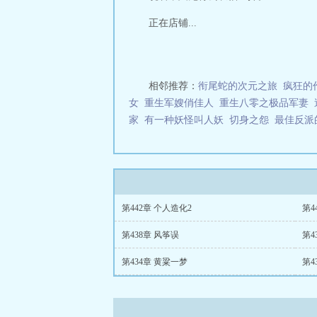
正在店铺...
相邻推荐：
衔尾蛇的次元之旅
疯狂的
女
重生军嫂俏佳人
重生八零之极品军妻
家
有一种妖怪叫人妖
切身之怨
最佳反派
第442章 个人造化2
第4
第438章 风筝误
第4
第434章 黄粱一梦
第4