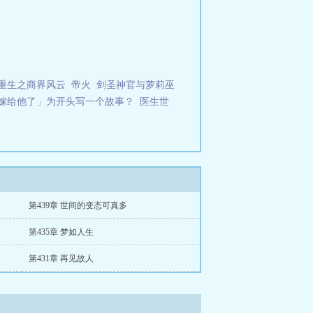
/重生之商界风云
帝火
剑圣神官与萝莉巫
嫁给他了」为开头写一个故事？
医生世
第439章 世间的变态可真多
第435章 梦如人生
第431章 再见故人