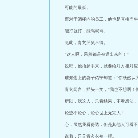
可能的最低。
而对于酒楼内的员工，他也是直接当牛
能打就打，能骂就骂。
见此，青玄哭笑不得。
“这人啊，果然都是被逼出来的！”
说吧，他抬起手来，就要给对方相对应
谁知边上的妻子佑宁却道：“你既然认
青玄闻言，摇头一笑，“我也不想啊！
所以，我这人，只看结果，不看想法，
论迹不论心，论心世上无完人！
心，虽然我看得透，但是其他人可看不
说着，只见青玄衣袖一挥。