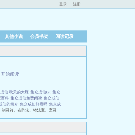
登录
注册
其他小说
会员书架
阅读记录
、
开始阅读
2
众成仙 秋天的大雁
集众成仙txt
集众
度百科
集众成仙免费阅读
集众成仙
成仙的简介
集众成仙好看吗
集众成
、制灵符、布阵法、铸法宝、烹灵
的奇遇和大气运沾不上边。难道长生
种新的路途。...