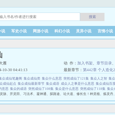
搜索
小说
军史小说
网游小说
科幻小说
灵异小说
言情小说
仙
大雁
动 作：
加入书架
、
章节目录
0-30 04:41:13
最新章节：
第442章 个人造化
集众成仙笔趣阁
集众成仙类
集众什么意思
突然成仙了121集
集众人之智
集
众成仙起点
集众成仙最新章节
集众成语
成众人之事是什么意思
集众成仙百
的意思
集众的成语
突然成仙了108集
集众是什么意思
突然成仙了118集
集众
灵脉、开灵田、习法术、凝神通、探路途、论大道、修长生！种灵植、炼灵丹
灵兽、饲灵虫……一朝穿越修仙界，结果却发现自己天资平平，甚至也和传说中
能乖乖认命？抑或是出去跟人搏命，争夺那渺茫的机缘？偶然间，穿越客发现了一