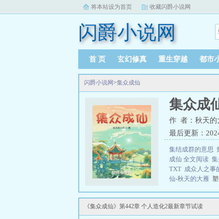
将本站设为首页
收藏闪爵小说网
闪爵小说网
首 页
玄幻修真
重生穿越
都市
闪爵小说网
>
集众成仙
集众成
作 者：秋天的
最后更新：2024-1
集结成群的意思
成仙 全文阅读
集
TXT
成众人之事
仙-秋天的大雁
塑
膳、酿灵酒、养
道途就此断绝，只
《集众成仙》第442章 个人造化2最新章节试读