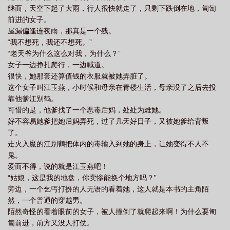
继而，天空下起了大雨，行人很快就走了，只剩下跌倒在地，匍匐
阅读全
开局黑化江玉燕 小白从心
开局黑化的男主
主角开局黑化无敌
前进的女子。
的
开局黑化江玉燕的
开局黑化江玉燕免费阅读
主角开局就黑化的系
屋漏偏逢连夜雨，那真是一个残。
统
开局就黑化的
开局黑化江玉燕199章
开局就黑化的男主动漫
“我不想死，我还不想死。”
“老天爷为什么这么对我，为什么？”
女子一边挣扎爬行，一边喊道。
很快，她那套还算值钱的衣服就被她弄脏了。
这个女子叫江玉燕，小时候和母亲在青楼生活，母亲没了之后去投
靠他爹江别鹤。
可惜的是，他爹找了一个恶毒后妈，处处为难她。
好不容易她爹把她后妈弄死，过了几天好日子，又被她爹给背叛
了。
走火入魔的江别鹤把体内的毒输入到她的身上，让她变得不人不
鬼。
爱而不得，说的就是江玉燕吧！
“姑娘，这是我的地盘，你卖惨能换个地方吗？”
旁边，一个乞丐打扮的人无语的看着她，这人就是本书的主角陌
然，一个普通的穿越男。
陌然奇怪的看着眼前的女子，被人撞倒了就爬起来啊！为什么要匍
匐前进，前方又没人打仗。