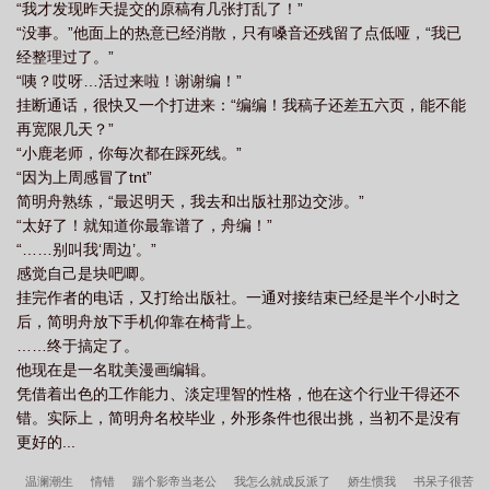
“我才发现昨天提交的原稿有几张打乱了！”
“没事。”他面上的热意已经消散，只有嗓音还残留了点低哑，“我已
经整理过了。”
“咦？哎呀…活过来啦！谢谢编！”
挂断通话，很快又一个打进来：“编编！我稿子还差五六页，能不能
再宽限几天？”
“小鹿老师，你每次都在踩死线。”
“因为上周感冒了tnt”
简明舟熟练，“最迟明天，我去和出版社那边交涉。”
“太好了！就知道你最靠谱了，舟编！”
“……别叫我‘周边’。”
感觉自己是块吧唧。
挂完作者的电话，又打给出版社。一通对接结束已经是半个小时之
后，简明舟放下手机仰靠在椅背上。
……终于搞定了。
他现在是一名耽美漫画编辑。
凭借着出色的工作能力、淡定理智的性格，他在这个行业干得还不
错。实际上，简明舟名校毕业，外形条件也很出挑，当初不是没有
更好的...
温澜潮生
情错
踹个影帝当老公
我怎么就成反派了
娇生惯我
书呆子很苦