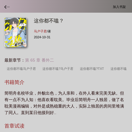
加入书架
这你都不嗑？
马户子君
/著
2024-10-31
最新章节：
第 65 章 番外二
这你都不嗑马户子君
这你都不嗑?马户子君
这你都不嗑?TXT
这你都不嗑
by马户子君TXT
这你都不嗑txt笔趣阁
这你都不嗑全文免费阅读
这你都不
书籍简介
嗑by马户子君广播剧
这你都不嗑马户子君56章
这你都不嗑by马户子君讲的什
简明舟名校毕业，外貌出色，为人亲和，在外人看来完美无缺。但
么
这你都不嗑?作者马户子君
这你都不嗑txt完整版
这你都不嗑? 晋江电脑
有一点不为人知：他喜欢看耽美。毕业后简明舟一人独居，做了名
版
这你都不嗑by马户子君免费阅读
这你都不嗑by马户子君完整版
这你都
耽美漫画编辑，对外是成熟稳重的大人，实际上独居的房间里堆满
不嗑车
这你都不嗑txt笔趣阁无弹窗
这你都不嗑讲的什么
这你都不嗑晋
了同人。直到某日他接到好..
江
这你都不嗑笔趣阁第56章
这你都不嗑?
这你都不嗑
这你都不嗑广播
首章试读
剧全集
这你都不嗑TXT
你不想嗑没关系
这你都不嗑by马户子君笔趣