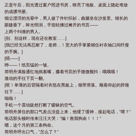
正是午后，阳光透过窗户照进书房，映亮了地板、桌面上随处堆放
阁
这你都不嗑?广播剧
这你都不嗑广播剧cv表
这你都不嗑by马户子君晋
的成摞书册。
江
这你都不嗑免费阅读
这你都不嗑by马户子君
这你都不嗑by马户子君百
细尘漂浮的光晕中，男人披了件针织衫，曲腿坐在沙发里。细长的
度
这你都不嗑56章
这你都不嗑笔趣阁
这你都不嗑番外
这你都不嗑txt
眼睫垂下，眸光明润，手指轻拂过摊开的书页——
上两个纠缠的男人。
百度
这你都不嗑txt
这你都不嗑TXT百度
这你都不嗑广播剧
这你都不嗑
[别、别这样，现在还在教室……]
在线阅读
这你都不嗑by马户子君txt
这你都不嗑马户子君百度
这你都不嗑
[我已经无法再忍耐了，老师…！宽大的手掌紧锢住衬衣袖口间纤瘦
第56章免费阅读
这你都不嗑广播剧cv
这你都不嗑? 目录共65章
这你都不
的手腕。]
[唔——]
嗑马户子君txt百度
这你都不嗑by马户子君txt百度
这你都不嗑广播剧百
哗——！纸页猛的一皱。
度
您这不是磕碜人吗意思
这你都不嗑马户子君txt
这你都不嗑?by马户子
简明舟满脸通红地抿着嘴，攥着书页的手微微颤抖：哦哦哦！
君
这你都不嗑by讲的什么
这你都不嗑?txt
激动的手往下页一翻。
[哐！单薄的后背隔着衬衣抵在黑板上，领带滑落。顺着仰起的脖颈
往下……]
嗡嗡！
手机一个震动陡然打断了暧昧的空气。
简明舟屏住的那口气差点没提上来，他缓了缓神，接起电话，“喂？”
电话那头顿时传来汪汪大哭：“编！救我狗命！！！”
嗯，这个月的第三条狗命。
简明舟呼出口气，“怎么了？”