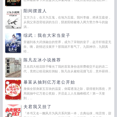
狂神最新章节并且提供无弹窗阅读，书友所发表的混沌狂神...
阳间摆渡人
五方力士，在天为五鬼，在地为五瘟。我叫李殇，师承五瘟使，
从我父亲违背祖训的当日，阴差阳错被卷入两方势力争斗的旋
涡...
综武：我在大宋当皇子
穿越到各大武侠融合的世界，成为了宋朝的皇子，赵月轩很是无
奈。咦，剧情还没展开？那我就不客气了。九阳神功，九阴真
经...
陈凡左冰小说推荐
又名四大校花联手曝光了我的首富身份连班费都交不起的农二
代，竟然让校花疯狂倒贴，陈凡自从被校花撞飞后，意外获得...
暴富从抽到亿万老公开始
身揣全部身家五百块的温棠，倒霉透顶之际，获得签到系统，开
局就抽中亿万老公奖励，开启走上人生巅峰模式！第一天签
到，...
夫君我又挂了
『本书又名一阙风月为风月系列第一本，古典仙侠，纯言情，甜