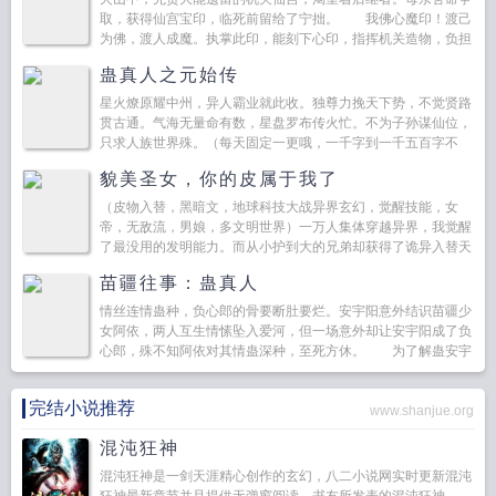
取，获得仙宫宝印，临死前留给了宁拙。 我佛心魔印！渡己
为佛，渡人成魔。执掌此印，能刻下心印，指挥机关造物，负担
极低。 常人指挥机关，心神负担极重。…...
蛊真人之元始传
星火燎原耀中州，异人霸业就此收。独尊力挽天下势，不觉贤路
贯古通。气海无量命有数，星盘罗布传火忙。不为子孙谋仙位，
只求人族世界殊。（每天固定一更哦，一千字到一千五百字不
等）...
貌美圣女，你的皮属于我了
（皮物入替，黑暗文，地球科技大战异界玄幻，觉醒技能，女
帝，无敌流，男娘，多文明世界）一万人集体穿越异界，我觉醒
了最没用的发明能力。而从小护到大的兄弟却获得了诡异入替天
赋，能剥美人皮囊为己用。当他套上帝国圣女的皮嫣然一笑时，
苗疆往事：蛊真人
我才惊...
情丝连情蛊种，负心郎的骨要断肚要烂。安宇阳意外结识苗疆少
女阿依，两人互生情愫坠入爱河，但一场意外却让安宇阳成了负
心郎，殊不知阿依对其情蛊深种，至死方休。 为了解蛊安宇
阳结识了神秘居士丁行知刘嫣儿…...
完结小说推荐
www.shanjue.org
混沌狂神
混沌狂神是一剑天涯精心创作的玄幻，八二小说网实时更新混沌