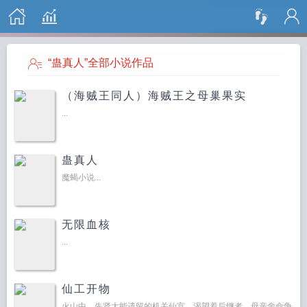
搜 索
“蛊真人”全部小说作品
（海贼王同人）海贼王之母巢果实
...
蛊真人
魔蝎小说...
无限血核
...
仙工开物
火山中，先贤大能遗留的机关仙宫，渴望着后继者。母亲舍命争