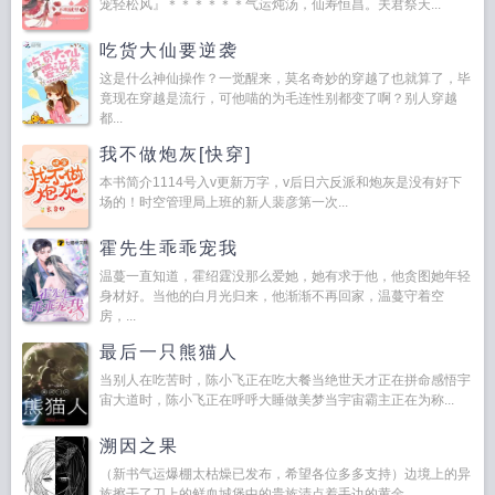
宠轻松风』＊＊＊＊＊＊气运炖汤，仙寿恒昌。夫君祭天...
吃货大仙要逆袭
这是什么神仙操作？一觉醒来，莫名奇妙的穿越了也就算了，毕
竟现在穿越是流行，可他喵的为毛连性别都变了啊？别人穿越
都...
我不做炮灰[快穿]
本书简介1114号入v更新万字，v后日六反派和炮灰是没有好下
场的！时空管理局上班的新人裴彦第一次...
霍先生乖乖宠我
温蔓一直知道，霍绍霆没那么爱她，她有求于他，他贪图她年轻
身材好。当他的白月光归来，他渐渐不再回家，温蔓守着空
房，...
最后一只熊猫人
当别人在吃苦时，陈小飞正在吃大餐当绝世天才正在拼命感悟宇
宙大道时，陈小飞正在呼呼大睡做美梦当宇宙霸主正在为称...
溯因之果
（新书气运爆棚太枯燥已发布，希望各位多多支持）边境上的异
族擦干了刀上的鲜血城堡中的贵族清点着手边的黄金。...