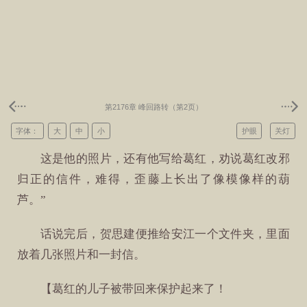
第2176章 峰回路转（第2页）
字体：
大
中
小
护眼
关灯
这是他的照片，还有他写给葛红，劝说葛红改邪
归正的信件，难得，歪藤上长出了像模像样的葫
芦。”
话说完后，贺思建便推给安江一个文件夹，里面
放着几张照片和一封信。
【葛红的儿子被带回来保护起来了！