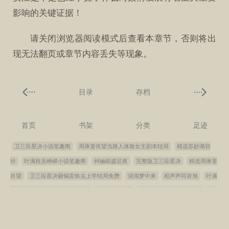
影响的关键证据！
请关闭浏览器阅读模式后查看本章节，否则将出
现无法翻页或章节内容丢失等现象。
目录
存档
首页
书架
分类
足迹
卫三应星决小说笔趣阁
周琢斐肖望当路人体验女主剧本结局
精选苏妙漪容
玠
叶满枝吴峥嵘小说笔趣阁
钟婳眠盛迟夜
完整版卫三应星决
精选周琢斐
肖望
卫三应星决砸锅卖铁去上学结局免费
误闯梦中来
程声声符岩旭
叶满
枝吴峥嵘五十年代军工大院结局
江妤婕萧泽渊
苏妙漪容玠阶上春漪结局
烟
雨濛濛秦岚儿媳妇秦岚
儿媳妇秦岚小说
周琢斐肖望小说笔趣阁
秦汐祁凛
精选叶满枝吴峥嵘
重生八零，不要营长要高考
徐眠傅霖远