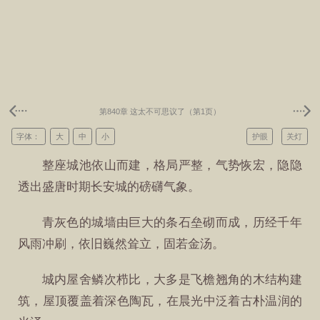
第840章 这太不可思议了（第1页）
字体：
大
中
小
护眼
关灯
整座城池依山而建，格局严整，气势恢宏，隐隐
透出盛唐时期长安城的磅礴气象。
青灰色的城墙由巨大的条石垒砌而成，历经千年
风雨冲刷，依旧巍然耸立，固若金汤。
城内屋舍鳞次栉比，大多是飞檐翘角的木结构建
筑，屋顶覆盖着深色陶瓦，在晨光中泛着古朴温润的