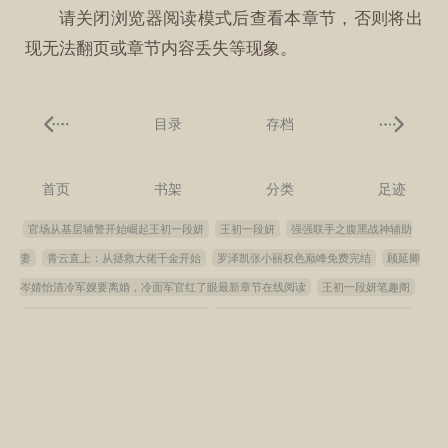
请关闭浏览器阅读模式后查看本章节，否则将出
现无法翻页或章节内容丢失等现象。
目录
存档
首页
书架
分类
足迹
官场从基层辅警开始崛起王初一段妍
王初一段妍
强强联手之腹黑战神辅助
妻
青云直上：从拯救大佬千金开始
罗泽凯张小丽权色巅峰免费完结
顾延卿
岑婧怡清冷军嫂要离婚，冷面军官红了眼最新章节在线阅读
王初一段妍笔趣阁
精选罗泽凯张小雅权色巅峰在线阅读
主角是顾延卿岑婧怡最新章节在线阅读
罗泽凯张小雅权色巅峰免费完结
罗泽凯李建强权色巅峰笔趣阁
燕龙弈司言
精选罗泽凯李建强权色巅峰在线阅读
小说罗泽凯李建强结局
罗泽凯张小雅阅
读完整版
罗泽凯张小雅权色巅峰笔趣阁
罗泽凯李建强阅读完整版
小说罗泽
凯张小雅结局
罗泽凯李建强权色巅峰免费完结
连荷居延玻璃之笼