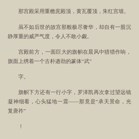
那宫殿采用重檐庑殿顶，黄瓦覆顶，朱红宫墙。
虽不如后世的故宫那般极尽奢华，却自有一股沉
静厚重的威严气度，令人不敢小觑。
宫殿前方，一面巨大的旗帜在晨风中猎猎作响，
旗面上绣着一个古朴遒劲的篆体“武”
字。
旗帜下方还有一行小字，罗泽凯再次拿过望远镜
凝神细看，心头猛地一震——那竟是“承天景命，光
复唐祚”
！