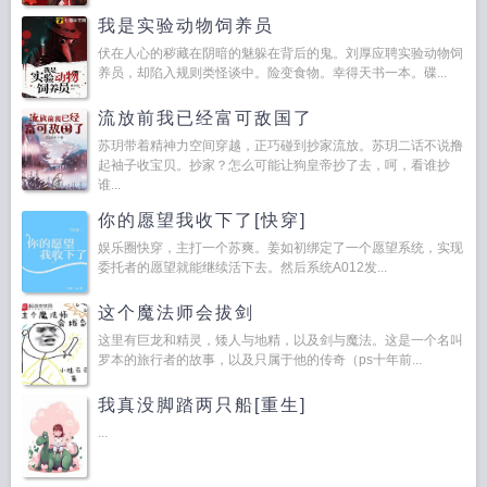
我是实验动物饲养员
伏在人心的秽藏在阴暗的魅躲在背后的鬼。刘厚应聘实验动物饲
养员，却陷入规则类怪谈中。险变食物。幸得天书一本。碟...
流放前我已经富可敌国了
苏玥带着精神力空间穿越，正巧碰到抄家流放。苏玥二话不说撸
起袖子收宝贝。抄家？怎么可能让狗皇帝抄了去，呵，看谁抄
谁...
你的愿望我收下了[快穿]
娱乐圈快穿，主打一个苏爽。姜如初绑定了一个愿望系统，实现
委托者的愿望就能继续活下去。然后系统A012发...
这个魔法师会拔剑
这里有巨龙和精灵，矮人与地精，以及剑与魔法。这是一个名叫
罗本的旅行者的故事，以及只属于他的传奇（ps十年前...
我真没脚踏两只船[重生]
...