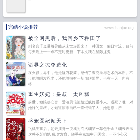
完结小说推荐
www.shanjue.org
被全网黑后，我回乡下种田了
别名真千金带着异能从末世穿回来了，种田文，偏日常流，目前
每天晚上十一点不定时更新！下本文我在星际抓鬼...
诸界之掠夺造化
在火影世界中，他觉醒万花筒，感悟了查克拉与忍术的本质。不
仅能够瞬发忍术，还能够拥有一切血继限界。当有一天，冉有
将...
重生妖妃：皇叔，太凶猛
前世，她眼瞎心盲，爱渣男信渣姐近贱婢重小人。逼死了唯一对
她好的皇叔，才知道原来自己一直恨错了人。她愚蠢，所...
盛宠医妃倾天下
飞机失事后，朝云摇身一变成为玄洛朝第一草包千金？朝云表示
这并不影响她‘猥琐’发育。随手在京城中开医馆，一不小心又...