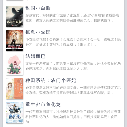
敌国小白脸
穿越古代，好好的张守城成了张混蛋，还以‘小白脸’的资质卧底
敌国，进攻人家的文艺防线去留肝胆两昆仑，我以我血荐...
抓鬼小农民
小农民混花都！会符篆！会咒语！会医术！会一切！透视咒！隐
身咒！定身咒！穿墙咒！撒豆成兵！纸人术！...
结婚而已
文案一程厘被渣了，前男友不仅没有丝毫内疚，还恬不知耻的劝
她也现实点。面对如此厚颜无耻之人，程...
种田系统：农门小医妃
她本是华夏无奸不商的奸商周文舒。一朝穿越天意使然绑定了玩
命系统。蛮横系统不是喜欢赚钱吗？那就拿钱买命呗。周...
重生都市鱼化龙
一代至尊重回都市，将地球科技提升到了巅峰，被誉为超过当前
科技两世纪的人。看他如何重回异界，用科技搅动风云！欢迎
加...