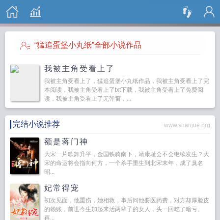
搜 索
“猛追蛋堡小丸纸”全部小说作品
我被主角受看上了
我被主角受看上了，猛追蛋堡小丸纸作品，我被主角受看上了完
本阅读，我被主角受看上了txt下载，我被主角受看上了免费阅
读，我被主角受看上了无弹窗，...
完结小说推荐
www.shanjue.org
额是蒋门神
大宋一片歌舞升平，金国铁骑南下，靖康耻会不会继续发生？大
宋的命运将会指向何方，一个杀手重生到北宋末年，成了臭名
昭...
妃常得宠
初次见面，他重伤，她相救，事后问他要医药费，对方却厚脸皮
的赖账，前世今生加起来活两辈子的女人，头一回吃了暗亏。
再...