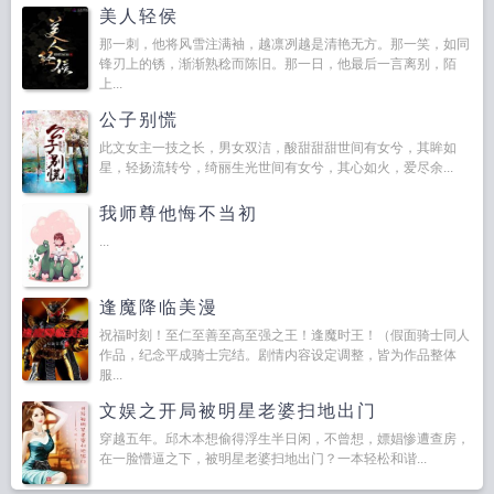
美人轻侯
那一刺，他将风雪注满袖，越凛冽越是清艳无方。那一笑，如同
锋刃上的锈，渐渐熟稔而陈旧。那一日，他最后一言离别，陌
上...
公子别慌
此文女主一技之长，男女双洁，酸甜甜甜世间有女兮，其眸如
星，轻扬流转兮，绮丽生光世间有女兮，其心如火，爱尽余...
我师尊他悔不当初
...
逢魔降临美漫
祝福时刻！至仁至善至高至强之王！逢魔时王！（假面骑士同人
作品，纪念平成骑士完结。剧情内容设定调整，皆为作品整体
服...
文娱之开局被明星老婆扫地出门
穿越五年。邱木本想偷得浮生半日闲，不曾想，嫖娼惨遭查房，
在一脸懵逼之下，被明星老婆扫地出门？一本轻松和谐...