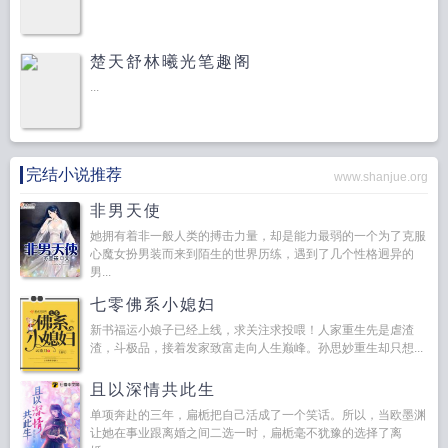
楚天舒林曦光笔趣阁
...
完结小说推荐
www.shanjue.org
非男天使
她拥有着非一般人类的搏击力量，却是能力最弱的一个为了克服
心魔女扮男装而来到陌生的世界历练，遇到了几个性格迥异的
男...
七零佛系小媳妇
新书福运小娘子已经上线，求关注求投喂！人家重生先是虐渣
渣，斗极品，接着发家致富走向人生巅峰。孙思妙重生却只想...
且以深情共此生
单项奔赴的三年，扁栀把自己活成了一个笑话。所以，当欧墨渊
让她在事业跟离婚之间二选一时，扁栀毫不犹豫的选择了离