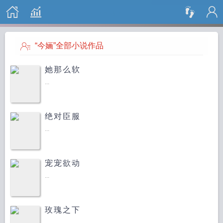
搜 索
“今婳”全部小说作品
她那么软
...
绝对臣服
...
宠宠欲动
...
玫瑰之下
...