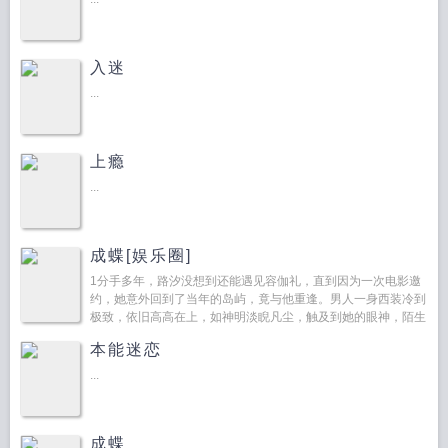
入迷
...
上瘾
...
成蝶[娱乐圈]
1分手多年，路汐没想到还能遇见容伽礼，直到因为一次电影邀
约，她意外回到了当年的岛屿，竟与他重逢。男人一身西装冷到
极致，依旧高高在上，如神明淡睨凡尘，触及到她的眼神，陌生
至极。路汐抿了抿唇，垂眼与他擦...
本能迷恋
...
成蝶