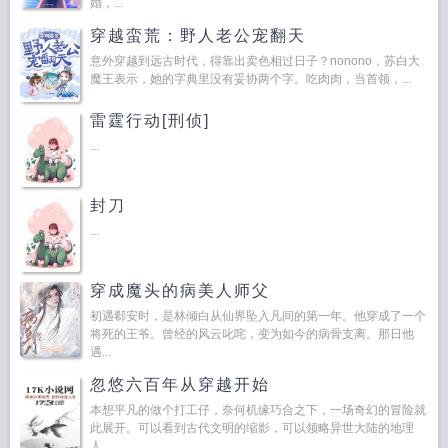
婚，...
穿越蛮荒：野人老公宠翻天
意外穿越到远古时代，得靠出卖色相过日子？nonono，苏白大
魔王表示，她的字典里没有妥协两个字。吃肉肉，当首领，...
雷霆行动[刑侦]
...
封刀
...
穿成魔头的病美人师父
初遇郗安时，是林倾白从仙界坠入凡间的第一年。他穿成了一个
将死的王爷。曾经的风云叱咤，变为如今的病骨支离。那日他
遇...
忽悠六百年从穿越开始
本想平凡的做个打工仔，奈何机缘巧合之下，一场奇幻的冒险就
此展开。可以看到古代文明的缩影，可以领略异世大陆的地理
人...