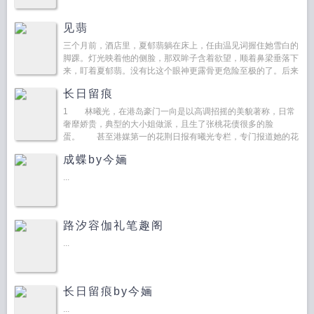
见翡
三个月前，酒店里，夏郁翡躺在床上，任由温见词握住她雪白的
脚踝。灯光映着他的侧脸，那双眸子含着欲望，顺着鼻梁垂落下
来，盯着夏郁翡。没有比这个眼神更露骨更危险至极的了。后来
在酒精作祟下，一夜风流，事后她却当是露水情缘，腰酸腿软地
长日留痕
跑了，...
1 林曦光，在港岛豪门一向是以高调招摇的美貌著称，日常
奢靡娇贵，典型的大小姐做派，且生了张桃花债很多的脸
蛋。 甚至港媒第一的花荆日报有曦光专栏，专门报道她的花
边新闻。 实际上，她恋爱都没谈过一次。 …...
成蝶by今婳
...
路汐容伽礼笔趣阁
...
长日留痕by今婳
...