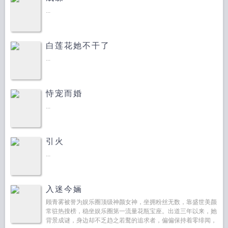
...
白莲花她不干了
...
恃宠而婚
...
引火
...
入迷今婳
顾青雾被誉为娱乐圈顶级神颜女神，坐拥粉丝无数，靠盛世美颜
常驻热搜榜，稳坐娱乐圈第一流量花瓶宝座。出道三年以来，她
背景成谜，身边却不乏趋之若鹜的追求者，偏偏保持着零绯闻，